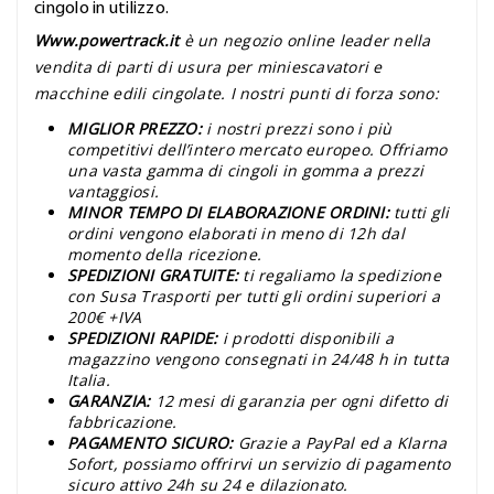
cingolo in utilizzo.
Www.powertrack.it
è un negozio online leader nella
vendita di parti di usura per miniescavatori e
macchine edili cingolate. I nostri punti di forza sono:
MIGLIOR PREZZO:
i nostri prezzi sono i più
competitivi dell’intero mercato europeo. Offriamo
una vasta gamma di cingoli in gomma a prezzi
vantaggiosi.
MINOR TEMPO DI ELABORAZIONE ORDINI:
tutti gli
ordini vengono elaborati in meno di 12h dal
momento della ricezione.
SPEDIZIONI GRATUITE:
ti regaliamo la spedizione
con Susa Trasporti per tutti gli ordini superiori a
200€ +IVA
SPEDIZIONI RAPIDE:
i prodotti disponibili a
magazzino vengono consegnati in 24/48 h in tutta
Italia.
GARANZIA:
12 mesi di garanzia per ogni difetto di
fabbricazione.
PAGAMENTO SICURO:
Grazie a PayPal ed a Klarna
Sofort, possiamo offrirvi un servizio di pagamento
sicuro attivo 24h su 24 e dilazionato.