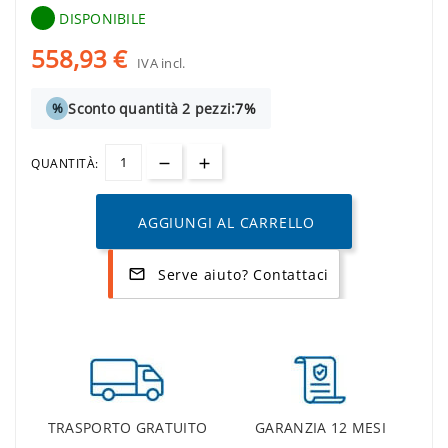
DISPONIBILE
558,93 €
IVA incl.
Sconto quantità 2 pezzi:
7%
%
QUANTITÀ:
AGGIUNGI AL CARRELLO
Serve aiuto? Contattaci
mail_outline
TRASPORTO GRATUITO
GARANZIA 12 MESI