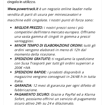
cingolo in utilizzo.
Www.powertrack.it
è un negozio online leader nella
vendita di parti di usura per miniescavatori e
macchine edili cingolate. I nostri punti di forza sono:
MIGLIOR PREZZO:
i nostri prezzi sono i più
competitivi dell’intero mercato europeo. Offriamo
una vasta gamma di cingoli in gomma a prezzi
vantaggiosi.
MINOR TEMPO DI ELABORAZIONE ORDINI:
tutti gli
ordini vengono elaborati in meno di 12h dal
momento della ricezione.
SPEDIZIONI GRATUITE:
ti regaliamo la spedizione
con Susa Trasporti per tutti gli ordini superiori a
200€ +IVA
SPEDIZIONI RAPIDE:
i prodotti disponibili a
magazzino vengono consegnati in 24/48 h in tutta
Italia.
GARANZIA:
12 mesi di garanzia per ogni difetto di
fabbricazione.
PAGAMENTO SICURO:
Grazie a PayPal ed a Klarna
Sofort, possiamo offrirvi un servizio di pagamento
sicuro attivo 24h su 24 e dilazionato.