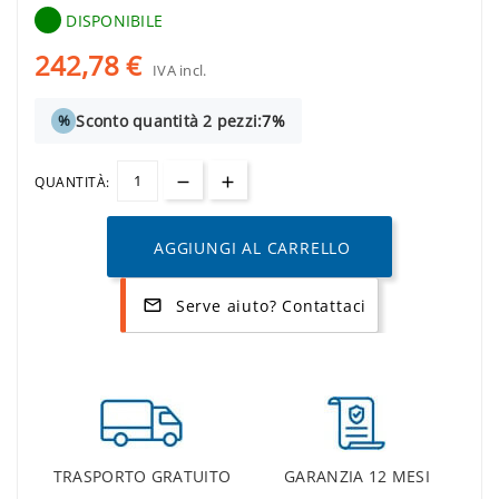
DISPONIBILE
242,78 €
IVA incl.
Sconto quantità 2 pezzi:
7%
%
QUANTITÀ:
AGGIUNGI AL CARRELLO
Serve aiuto? Contattaci
mail_outline
TRASPORTO GRATUITO
GARANZIA 12 MESI