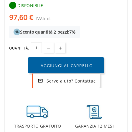
DISPONIBILE
97,60 €
IVA incl.
Sconto quantità 2 pezzi:
7%
%
QUANTITÀ:
AGGIUNGI AL CARRELLO
Serve aiuto? Contattaci
mail_outline
TRASPORTO GRATUITO
GARANZIA 12 MESI