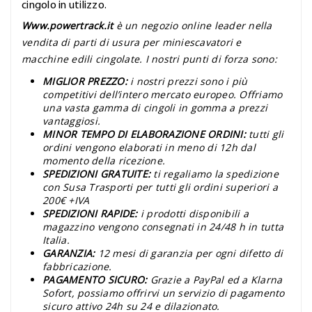
cingolo in utilizzo.
Www.powertrack.it
è un negozio online leader nella
vendita di parti di usura per miniescavatori e
macchine edili cingolate. I nostri punti di forza sono:
MIGLIOR PREZZO:
i nostri prezzi sono i più
competitivi dell’intero mercato europeo. Offriamo
una vasta gamma di cingoli in gomma a prezzi
vantaggiosi.
MINOR TEMPO DI ELABORAZIONE ORDINI:
tutti gli
ordini vengono elaborati in meno di 12h dal
momento della ricezione.
SPEDIZIONI GRATUITE:
ti regaliamo la spedizione
con Susa Trasporti per tutti gli ordini superiori a
200€ +IVA
SPEDIZIONI RAPIDE:
i prodotti disponibili a
magazzino vengono consegnati in 24/48 h in tutta
Italia.
GARANZIA:
12 mesi di garanzia per ogni difetto di
fabbricazione.
PAGAMENTO SICURO:
Grazie a PayPal ed a Klarna
Sofort, possiamo offrirvi un servizio di pagamento
sicuro attivo 24h su 24 e dilazionato.