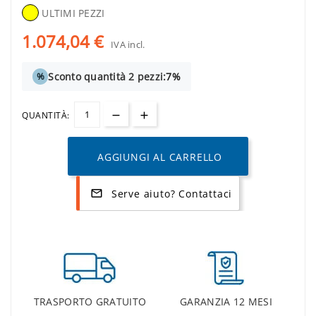
ULTIMI PEZZI
1.074,04 €
IVA incl.
Sconto quantità 2 pezzi:
7%
%
QUANTITÀ:
AGGIUNGI AL CARRELLO
Serve aiuto? Contattaci
mail_outline
TRASPORTO GRATUITO
GARANZIA 12 MESI