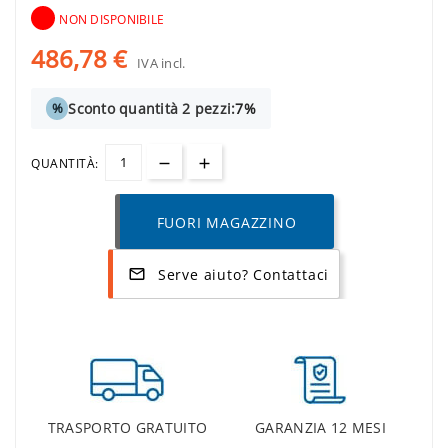
NON DISPONIBILE
486,78 €
IVA incl.
Sconto quantità 2 pezzi:
7%
%
QUANTITÀ:
FUORI MAGAZZINO
Serve aiuto? Contattaci
mail_outline
TRASPORTO GRATUITO
GARANZIA 12 MESI