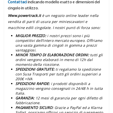
Contattaci
indicando modello esatto e dimensioni del
cingolo in utilizzo.
Www.powertrack.it
è un negozio online leader nella
vendita di parti di usura per miniescavatori e
macchine edili cingolate. I nostri punti di forza sono:
MIGLIOR PREZZO:
i nostri prezzi sono i più
competitivi dell’intero mercato europeo. Offriamo
una vasta gamma di cingoli in gomma a prezzi
vantaggiosi.
MINOR TEMPO DI ELABORAZIONE ORDINI:
tutti gli
ordini vengono elaborati in meno di 12h dal
momento della ricezione.
SPEDIZIONI GRATUITE:
ti regaliamo la spedizione
con Susa Trasporti per tutti gli ordini superiori a
200€ +IVA
SPEDIZIONI RAPIDE:
i prodotti disponibili a
magazzino vengono consegnati in 24/48 h in tutta
Italia.
GARANZIA:
12 mesi di garanzia per ogni difetto di
fabbricazione.
PAGAMENTO SICURO:
Grazie a PayPal ed a Klarna
Sofort, possiamo offrirvi un servizio di pagamento