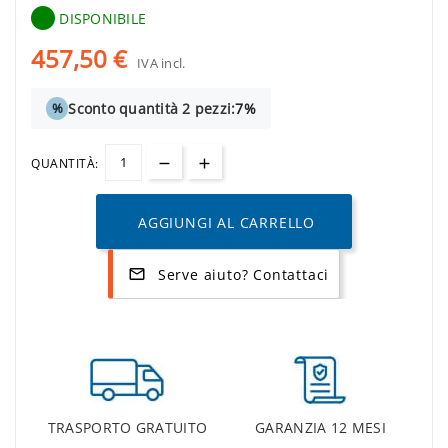
DISPONIBILE
457,50 €
IVA incl.
Sconto quantità 2 pezzi:
7%
%
QUANTITÀ:
AGGIUNGI AL CARRELLO
Serve aiuto? Contattaci
mail_outline
TRASPORTO GRATUITO
GARANZIA 12 MESI