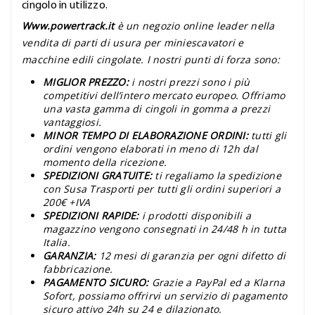
cingolo in utilizzo.
Www.powertrack.it
è un negozio online leader nella
vendita di parti di usura per miniescavatori e
macchine edili cingolate. I nostri punti di forza sono:
MIGLIOR PREZZO:
i nostri prezzi sono i più
competitivi dell’intero mercato europeo. Offriamo
una vasta gamma di cingoli in gomma a prezzi
vantaggiosi.
MINOR TEMPO DI ELABORAZIONE ORDINI:
tutti gli
ordini vengono elaborati in meno di 12h dal
momento della ricezione.
SPEDIZIONI GRATUITE:
ti regaliamo la spedizione
con Susa Trasporti per tutti gli ordini superiori a
200€ +IVA
SPEDIZIONI RAPIDE:
i prodotti disponibili a
magazzino vengono consegnati in 24/48 h in tutta
Italia.
GARANZIA:
12 mesi di garanzia per ogni difetto di
fabbricazione.
PAGAMENTO SICURO:
Grazie a PayPal ed a Klarna
Sofort, possiamo offrirvi un servizio di pagamento
sicuro attivo 24h su 24 e dilazionato.