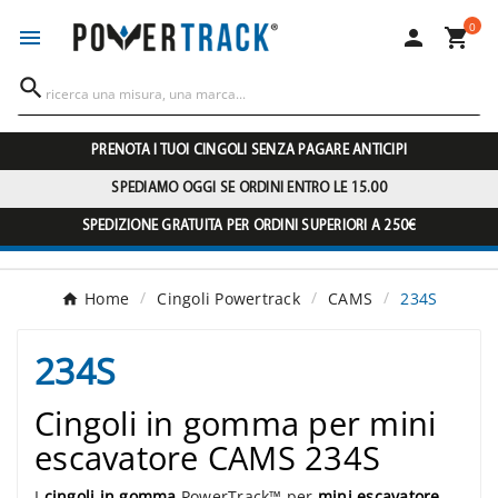
0




PRENOTA I TUOI CINGOLI SENZA PAGARE ANTICIPI
SPEDIAMO OGGI SE ORDINI ENTRO LE 15.00
SPEDIZIONE GRATUITA PER ORDINI SUPERIORI A 250€
Home
Cingoli Powertrack
CAMS
234S
234S
Cingoli in gomma per mini
escavatore CAMS 234S
I
cingoli in gomma
PowerTrack™ per
mini escavatore