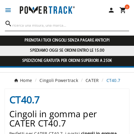
0




PRENOTA I TUOI CINGOLI SENZA PAGARE ANTICIPI
SPEDIAMO OGGI SE ORDINI ENTRO LE 15.00
SPEDIZIONE GRATUITA PER ORDINI SUPERIORI A 250€
Home
Cingoli Powertrack
CATER
CT40.7
CT40.7
Cingoli in gomma per
CATER CT40.7
Perfetti per CATER CT40.7, i nostri
cingoli in gomma