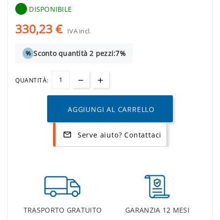
DISPONIBILE
330,23 €
IVA incl.
Sconto quantità 2 pezzi:
7%
%
QUANTITÀ:
AGGIUNGI AL CARRELLO
Serve aiuto? Contattaci
mail_outline
TRASPORTO GRATUITO
GARANZIA 12 MESI