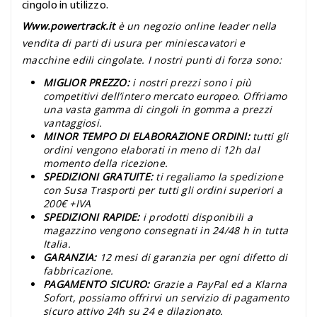
cingolo in utilizzo.
Www.powertrack.it
è un negozio online leader nella
vendita di parti di usura per miniescavatori e
macchine edili cingolate. I nostri punti di forza sono:
MIGLIOR PREZZO:
i nostri prezzi sono i più
competitivi dell’intero mercato europeo. Offriamo
una vasta gamma di cingoli in gomma a prezzi
vantaggiosi.
MINOR TEMPO DI ELABORAZIONE ORDINI:
tutti gli
ordini vengono elaborati in meno di 12h dal
momento della ricezione.
SPEDIZIONI GRATUITE:
ti regaliamo la spedizione
con Susa Trasporti per tutti gli ordini superiori a
200€ +IVA
SPEDIZIONI RAPIDE:
i prodotti disponibili a
magazzino vengono consegnati in 24/48 h in tutta
Italia.
GARANZIA:
12 mesi di garanzia per ogni difetto di
fabbricazione.
PAGAMENTO SICURO:
Grazie a PayPal ed a Klarna
Sofort, possiamo offrirvi un servizio di pagamento
sicuro attivo 24h su 24 e dilazionato.