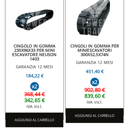
CINGOLO IN GOMMA
CINGOLI IN GOMMA PER
230X96X33 PER MINI
MINIESCAVATORI
ESCAVATORE NEUSON
300X52,5X74N
1403
GARANZIA 12 MESI
GARANZIA 12 MESI
451,40 €
184,22 €
x2
x2
902,80 €
368,44 €
839,60 €
342,65 €
IVA incl.
IVA incl.
AGGIUNGI AL CARRELLO
AGGIUNGI AL CARRELLO