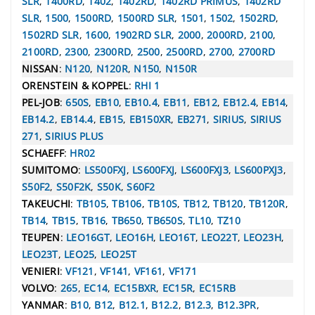
SLR
,
1400RD
,
1402
,
1402RD
,
1402RD PRIMUS
,
1402RD
SLR
,
1500
,
1500RD
,
1500RD SLR
,
1501
,
1502
,
1502RD
,
1502RD SLR
,
1600
,
1902RD SLR
,
2000
,
2000RD
,
2100
,
2100RD
,
2300
,
2300RD
,
2500
,
2500RD
,
2700
,
2700RD
NISSAN
:
N120
,
N120R
,
N150
,
N150R
ORENSTEIN & KOPPEL
:
RHI 1
PEL-JOB
:
650S
,
EB10
,
EB10.4
,
EB11
,
EB12
,
EB12.4
,
EB14
,
EB14.2
,
EB14.4
,
EB15
,
EB150XR
,
EB271
,
SIRIUS
,
SIRIUS
271
,
SIRIUS PLUS
SCHAEFF
:
HR02
SUMITOMO
:
LS500FXJ
,
LS600FXJ
,
LS600FXJ3
,
LS600PXJ3
,
S50F2
,
S50F2K
,
S50K
,
S60F2
TAKEUCHI
:
TB105
,
TB106
,
TB10S
,
TB12
,
TB120
,
TB120R
,
TB14
,
TB15
,
TB16
,
TB650
,
TB650S
,
TL10
,
TZ10
TEUPEN
:
LEO16GT
,
LEO16H
,
LEO16T
,
LEO22T
,
LEO23H
,
LEO23T
,
LEO25
,
LEO25T
VENIERI
:
VF121
,
VF141
,
VF161
,
VF171
VOLVO
:
265
,
EC14
,
EC15BXR
,
EC15R
,
EC15RB
YANMAR
:
B10
,
B12
,
B12.1
,
B12.2
,
B12.3
,
B12.3PR
,