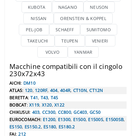
KUBOTA
NAGANO
NEUSON
NISSAN
ORENSTEIN & KOPPEL
PEL-JOB
SCHAEFF
SUMITOMO
TAKEUCHI
TEUPEN
VENIERI
VOLVO
YANMAR
Macchine compatibili con il cingolo
230x72x43
AICHI
:
DM10
ATLAS
:
120
,
120RF
,
404
,
404R
,
CT10N
,
CT12N
BERETTA
:
T41
,
T43
,
T45
BOBCAT
:
X119
,
X120
,
X122
CHIKUSUI
:
403
,
CC300
,
CC800
,
GC403
,
GC50
EUROCOMACH
:
E1200
,
E1300
,
E1500
,
E1500S
,
E1500SB
,
ES150
,
ES150.2
,
ES180
,
ES180.2
FAI
:
212