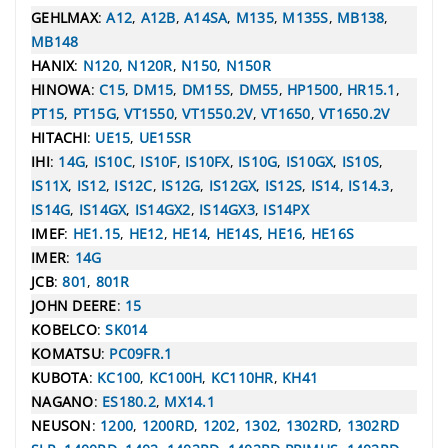
GEHLMAX
:
A12
,
A12B
,
A14SA
,
M135
,
M135S
,
MB138
,
MB148
HANIX
:
N120
,
N120R
,
N150
,
N150R
HINOWA
:
C15
,
DM15
,
DM15S
,
DM55
,
HP1500
,
HR15.1
,
PT15
,
PT15G
,
VT1550
,
VT1550.2V
,
VT1650
,
VT1650.2V
HITACHI
:
UE15
,
UE15SR
IHI
:
14G
,
IS10C
,
IS10F
,
IS10FX
,
IS10G
,
IS10GX
,
IS10S
,
IS11X
,
IS12
,
IS12C
,
IS12G
,
IS12GX
,
IS12S
,
IS14
,
IS14.3
,
IS14G
,
IS14GX
,
IS14GX2
,
IS14GX3
,
IS14PX
IMEF
:
HE1.15
,
HE12
,
HE14
,
HE14S
,
HE16
,
HE16S
IMER
:
14G
JCB
:
801
,
801R
JOHN DEERE
:
15
KOBELCO
:
SK014
KOMATSU
:
PC09FR.1
KUBOTA
:
KC100
,
KC100H
,
KC110HR
,
KH41
NAGANO
:
ES180.2
,
MX14.1
NEUSON
:
1200
,
1200RD
,
1202
,
1302
,
1302RD
,
1302RD