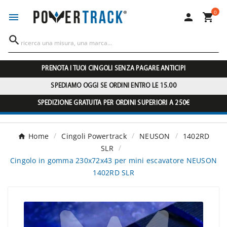
0




PRENOTA I TUOI CINGOLI SENZA PAGARE ANTICIPI
SPEDIAMO OGGI SE ORDINI ENTRO LE 15.00
SPEDIZIONE GRATUITA PER ORDINI SUPERIORI A 250€
Home
Cingoli Powertrack
NEUSON
1402RD
SLR
Cingolo in gomma 230x72x43 per mini escavatore NEUSON
1402RD SLR