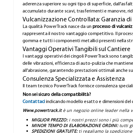
aderenza superiore su ogni tipo di superficie, dall'asfa
accumulato durante scavi, trasferimenti e manovre, rid
Vulcanizzazione Controllata: Garanzia di
La qualità PowerTrack nasce da un
processo di vulcani
rappresenta il nostro vantaggio competitivo. Il proces
gomma e tutti i componenti metallici presenti nella stru
Vantaggi Operativi Tangibili sul Cantiere
I vantaggi operativi dei cingoli PowerTrack sono tangibi
delle vibrazioni, efficienza di auto-pulizia che mantiene
all'abrasione, garantendo prestazioni ottimali anche sui
Consulenza Specializzata e Assistenza
Il team tecnico PowerTrack fornisce consulenza speciali
Non sei sicuro della compatibilità?
Contattaci
indicando modello esatto e dimensioni del ci
Www.powertrack.it
è un negozio online leader nella v
MIGLIOR PREZZO:
i nostri prezzi sono i più comp
MINOR TEMPO DI ELABORAZIONE ORDINI:
tutti 
SPEDIZIONI GRATUITE:
ti regaliamo la spedizione 