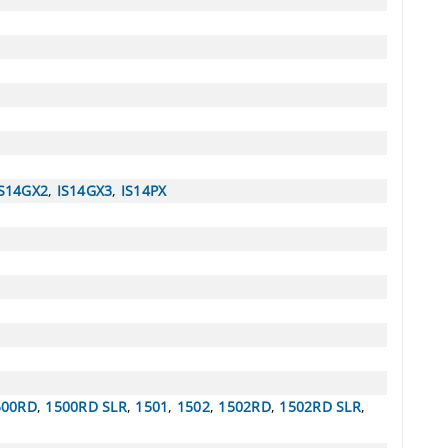
IS14GX2
,
IS14GX3
,
IS14PX
500RD
,
1500RD SLR
,
1501
,
1502
,
1502RD
,
1502RD SLR
,