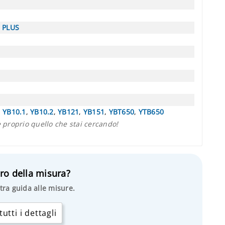
S PLUS
,
YB10.1
,
YB10.2
,
YB121
,
YB151
,
YBT650
,
YTB650
proprio quello che stai cercando!
ro della misura?
tra guida alle misure.
utti i dettagli