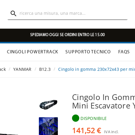

SPEDIAMO OGGI SE ORDINI ENTRO LE 15.00
CINGOLI POWERTRACK
SUPPORTO TECNICO
FAQS
ack
YANMAR
B12.3
Cingolo in gomma 230x72x43 per mi
Cingolo In Gom
Mini Escavatore
DISPONIBILE
141,52 €
IVA incl.