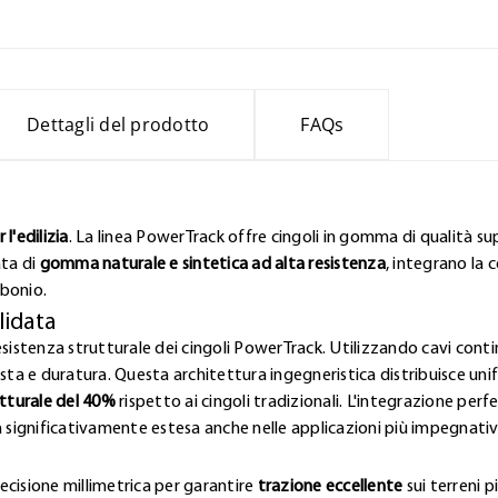
Dettagli del prodotto
FAQs
l'edilizia
. La linea PowerTrack offre cingoli in gomma di qualità sup
ata di
gomma naturale e sintetica ad alta resistenza
, integrano la 
rbonio.
lidata
esistenza strutturale dei cingoli PowerTrack. Utilizzando cavi contin
a e duratura. Questa architettura ingegneristica distribuisce uni
tturale del 40%
rispetto ai cingoli tradizionali. L'integrazione pe
a significativamente estesa anche nelle applicazioni più impegnativ
ecisione millimetrica per garantire
trazione eccellente
sui terreni p