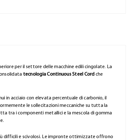
eriore per il settore delle macchine edili cingolate. La
consolidata
tecnologia Continuous Steel Cord
che
ui in acciaio con elevata percentuale di carbonio, il
formemente le sollecitazioni meccaniche su tutta la
rfetta tra i componenti metallici e la mescola di gomma
e.
iù difficili e scivolosi. Le impronte ottimizzate offrono