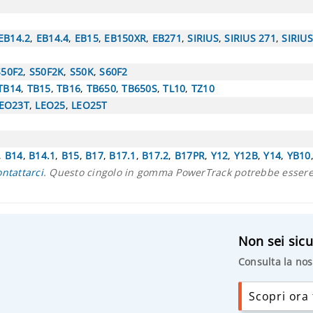
EB14.2
,
EB14.4
,
EB15
,
EB150XR
,
EB271
,
SIRIUS
,
SIRIUS 271
,
SIRIU
S50F2
,
S50F2K
,
S50K
,
S60F2
TB14
,
TB15
,
TB16
,
TB650
,
TB650S
,
TL10
,
TZ10
EO23T
,
LEO25
,
LEO25T
,
B14
,
B14.1
,
B15
,
B17
,
B17.1
,
B17.2
,
B17PR
,
Y12
,
Y12B
,
Y14
,
YB10
ontattarci
. Questo cingolo in gomma PowerTrack potrebbe essere 
Non sei sicu
Consulta la nos
Scopri ora t