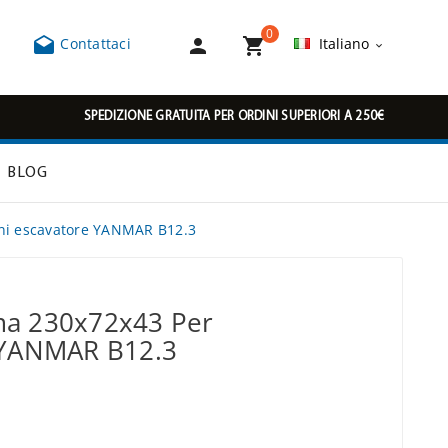
0



Contattaci
Italiano

SPEDIZIONE GRATUITA PER ORDINI SUPERIORI A 250€
BLOG
ni escavatore YANMAR B12.3
ma 230x72x43 Per
 YANMAR B12.3