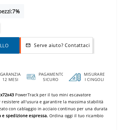
ezzi:
7%
Serve aiuto? Contattaci
ELLO
mail_outline
GARANZIA
PAGAMENTO
MISURARE
12 MESI
SICURO
I CINGOLI
0x72x43
PowerTrack per il tuo mini escavatore
resistere all'usura e garantire la massima stabilità
zzato con cablaggio in acciaio continuo per una durata
a e spedizione espressa.
Ordina oggi il tuo ricambio