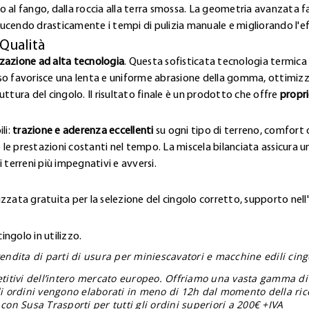
lto al fango, dalla roccia alla terra smossa. La geometria avanzata 
ucendo drasticamente i tempi di pulizia manuale e migliorando l'e
 Qualità
zzazione ad alta tecnologia
. Questa sofisticata tecnologia termica 
so favorisce una lenta e uniforme abrasione della gomma, ottimizz
ttura del cingolo. Il risultato finale è un prodotto che offre
propri
li:
trazione e aderenza eccellenti
su ogni tipo di terreno, comfort o
 le prestazioni costanti nel tempo. La miscela bilanciata assicura una
 terreni più impegnativi e avversi.
zzata gratuita per la selezione del cingolo corretto, supporto nell
ngolo in utilizzo.
endita di parti di usura per miniescavatori e macchine edili cingol
etitivi dell’intero mercato europeo. Offriamo una vasta gamma di
gli ordini vengono elaborati in meno di 12h dal momento della ric
con Susa Trasporti per tutti gli ordini superiori a 200€ +IVA