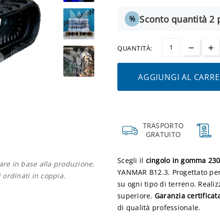
Sconto quantità 2 p
%
QUANTITÀ:
AGGIUNGI AL CARR
TRASPORTO
GRATUITO
Scegli il
cingolo in gomma 23
iare in base alla produzione.
YANMAR B12.3. Progettato per 
i ordinati in coppia.
su ogni tipo di terreno. Reali
superiore.
Garanzia certificat
di qualità professionale.