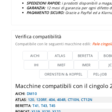
SPEDIZIONI RAPIDE:
i prodotti disponibili a maga
GARANZIA:
12 mesi di garanzia per ogni difetto d
PAGAMENTO SICURO:
Grazie a PayPal ed a Klarna
Verifica compatibilità
Compatibile con le seguenti macchine edili:
Pale cingol
AICHI
ATLAS
BERETTA
BOB
IHI
IMEF
IMER
J
ORENSTEIN & KOPPEL
PEL-JOB
Macchine compatibili con il cingolo
AICHI
:
DM10
ATLAS
:
120
,
120RF
,
404
,
404R
,
CT10N
,
CT12N
BERETTA
:
T41
,
T43
,
T45
BOBCAT
:
X119
,
X120
,
X122