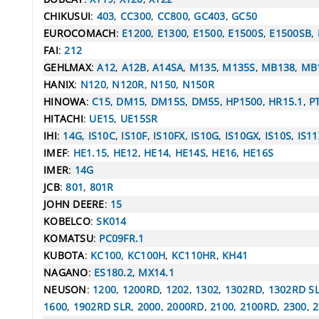
CHIKUSUI
:
403
,
CC300
,
CC800
,
GC403
,
GC50
EUROCOMACH
:
E1200
,
E1300
,
E1500
,
E1500S
,
E1500SB
,
FAI
:
212
GEHLMAX
:
A12
,
A12B
,
A14SA
,
M135
,
M135S
,
MB138
,
MB
HANIX
:
N120
,
N120R
,
N150
,
N150R
HINOWA
:
C15
,
DM15
,
DM15S
,
DM55
,
HP1500
,
HR15.1
,
P
HITACHI
:
UE15
,
UE15SR
IHI
:
14G
,
IS10C
,
IS10F
,
IS10FX
,
IS10G
,
IS10GX
,
IS10S
,
IS11
IMEF
:
HE1.15
,
HE12
,
HE14
,
HE14S
,
HE16
,
HE16S
IMER
:
14G
JCB
:
801
,
801R
JOHN DEERE
:
15
KOBELCO
:
SK014
KOMATSU
:
PC09FR.1
KUBOTA
:
KC100
,
KC100H
,
KC110HR
,
KH41
NAGANO
:
ES180.2
,
MX14.1
NEUSON
:
1200
,
1200RD
,
1202
,
1302
,
1302RD
,
1302RD S
1600
,
1902RD SLR
,
2000
,
2000RD
,
2100
,
2100RD
,
2300
,
2