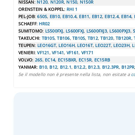
NISSAN
:
N120
,
N120R
,
N150
,
N150R
ORENSTEIN & KOPPEL
:
RHI 1
PEL-JOB
:
650S
,
EB10
,
EB10.4
,
EB11
,
EB12
,
EB12.4
,
EB14
,
SCHAEFF
:
HR02
SUMITOMO
:
LS500FXJ
,
LS600FXJ
,
LS600FXJ3
,
LS600PXJ3
,
TAKEUCHI
:
TB105
,
TB106
,
TB10S
,
TB12
,
TB120
,
TB120R
,
TEUPEN
:
LEO16GT
,
LEO16H
,
LEO16T
,
LEO22T
,
LEO23H
,
L
VENIERI
:
VF121
,
VF141
,
VF161
,
VF171
VOLVO
:
265
,
EC14
,
EC15BXR
,
EC15R
,
EC15RB
YANMAR
:
B10
,
B12
,
B12.1
,
B12.2
,
B12.3
,
B12.3PR
,
B12PR
Se il modello non è presente nella lista, non esitate a
c