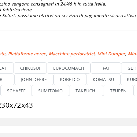
zzino vengono consegnati in 24/48 h in tutta Italia.
i fabbricazione.
 Sofort, possiamo offrirvi un servizio di pagamento sicuro attivo
ate
,
Piattaforme aeree
,
Macchine perforatrici
,
Mini Dumper
,
Mini
CAT
CHIKUSUI
EUROCOMACH
FAI
GEH
CB
JOHN DEERE
KOBELCO
KOMATSU
KUB
SCHAEFF
SUMITOMO
TAKEUCHI
TEUPEN
 230x72x43