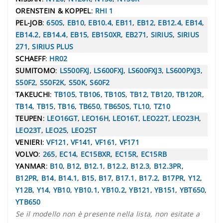
ORENSTEIN & KOPPEL
:
RHI 1
PEL-JOB
:
650S
,
EB10
,
EB10.4
,
EB11
,
EB12
,
EB12.4
,
EB14
,
EB14.2
,
EB14.4
,
EB15
,
EB150XR
,
EB271
,
SIRIUS
,
SIRIUS
271
,
SIRIUS PLUS
SCHAEFF
:
HR02
SUMITOMO
:
LS500FXJ
,
LS600FXJ
,
LS600FXJ3
,
LS600PXJ3
,
S50F2
,
S50F2K
,
S50K
,
S60F2
TAKEUCHI
:
TB105
,
TB106
,
TB10S
,
TB12
,
TB120
,
TB120R
,
TB14
,
TB15
,
TB16
,
TB650
,
TB650S
,
TL10
,
TZ10
TEUPEN
:
LEO16GT
,
LEO16H
,
LEO16T
,
LEO22T
,
LEO23H
,
LEO23T
,
LEO25
,
LEO25T
VENIERI
:
VF121
,
VF141
,
VF161
,
VF171
VOLVO
:
265
,
EC14
,
EC15BXR
,
EC15R
,
EC15RB
YANMAR
:
B10
,
B12
,
B12.1
,
B12.2
,
B12.3
,
B12.3PR
,
B12PR
,
B14
,
B14.1
,
B15
,
B17
,
B17.1
,
B17.2
,
B17PR
,
Y12
,
Y12B
,
Y14
,
YB10
,
YB10.1
,
YB10.2
,
YB121
,
YB151
,
YBT650
,
YTB650
Se il modello non è presente nella lista, non esitate a