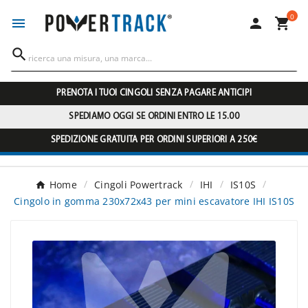
0




PRENOTA I TUOI CINGOLI SENZA PAGARE ANTICIPI
SPEDIAMO OGGI SE ORDINI ENTRO LE 15.00
SPEDIZIONE GRATUITA PER ORDINI SUPERIORI A 250€
Home
Cingoli Powertrack
IHI
IS10S
Cingolo in gomma 230x72x43 per mini escavatore IHI IS10S