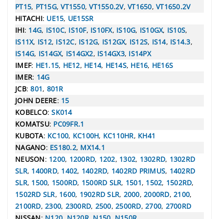
PT15
,
PT15G
,
VT1550
,
VT1550.2V
,
VT1650
,
VT1650.2V
HITACHI
:
UE15
,
UE15SR
IHI
:
14G
,
IS10C
,
IS10F
,
IS10FX
,
IS10G
,
IS10GX
,
IS10S
,
IS11X
,
IS12
,
IS12C
,
IS12G
,
IS12GX
,
IS12S
,
IS14
,
IS14.3
,
IS14G
,
IS14GX
,
IS14GX2
,
IS14GX3
,
IS14PX
IMEF
:
HE1.15
,
HE12
,
HE14
,
HE14S
,
HE16
,
HE16S
IMER
:
14G
JCB
:
801
,
801R
JOHN DEERE
:
15
KOBELCO
:
SK014
KOMATSU
:
PC09FR.1
KUBOTA
:
KC100
,
KC100H
,
KC110HR
,
KH41
NAGANO
:
ES180.2
,
MX14.1
NEUSON
:
1200
,
1200RD
,
1202
,
1302
,
1302RD
,
1302RD
SLR
,
1400RD
,
1402
,
1402RD
,
1402RD PRIMUS
,
1402RD
SLR
,
1500
,
1500RD
,
1500RD SLR
,
1501
,
1502
,
1502RD
,
1502RD SLR
,
1600
,
1902RD SLR
,
2000
,
2000RD
,
2100
,
2100RD
,
2300
,
2300RD
,
2500
,
2500RD
,
2700
,
2700RD
NISSAN
:
N120
,
N120R
,
N150
,
N150R