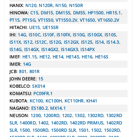
HANIX
:
N120
,
N120R
,
N150
,
N150R
HINOWA
:
C15
,
DM15
,
DM15S
,
DM55
,
HP1500
,
HR15.1
,
PT15
,
PT15G
,
VT1550
,
VT1550.2V
,
VT1650
,
VT1650.2V
HITACHI
:
UE15
,
UE15SR
IHI
:
14G
,
IS10C
,
IS10F
,
IS10FX
,
IS10G
,
IS10GX
,
IS10S
,
IS11X
,
IS12
,
IS12C
,
IS12G
,
IS12GX
,
IS12S
,
IS14
,
IS14.3
,
IS14G
,
IS14GX
,
IS14GX2
,
IS14GX3
,
IS14PX
IMEF
:
HE1.15
,
HE12
,
HE14
,
HE14S
,
HE16
,
HE16S
IMER
:
14G
JCB
:
801
,
801R
JOHN DEERE
:
15
KOBELCO
:
SK014
KOMATSU
:
PC09FR.1
KUBOTA
:
KC100
,
KC100H
,
KC110HR
,
KH41
NAGANO
:
ES180.2
,
MX14.1
NEUSON
:
1200
,
1200RD
,
1202
,
1302
,
1302RD
,
1302RD
SLR
,
1400RD
,
1402
,
1402RD
,
1402RD PRIMUS
,
1402RD
SLR
,
1500
,
1500RD
,
1500RD SLR
,
1501
,
1502
,
1502RD
,