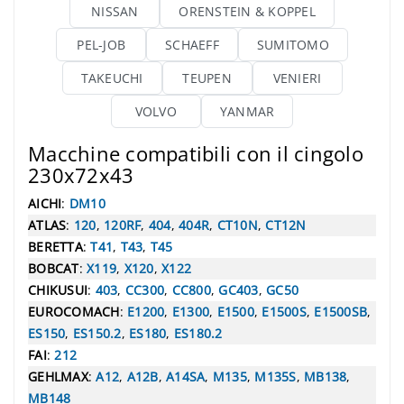
NISSAN
ORENSTEIN & KOPPEL
PEL-JOB
SCHAEFF
SUMITOMO
TAKEUCHI
TEUPEN
VENIERI
VOLVO
YANMAR
Macchine compatibili con il cingolo
230x72x43
AICHI
:
DM10
ATLAS
:
120
,
120RF
,
404
,
404R
,
CT10N
,
CT12N
BERETTA
:
T41
,
T43
,
T45
BOBCAT
:
X119
,
X120
,
X122
CHIKUSUI
:
403
,
CC300
,
CC800
,
GC403
,
GC50
EUROCOMACH
:
E1200
,
E1300
,
E1500
,
E1500S
,
E1500SB
,
ES150
,
ES150.2
,
ES180
,
ES180.2
FAI
:
212
GEHLMAX
:
A12
,
A12B
,
A14SA
,
M135
,
M135S
,
MB138
,
MB148