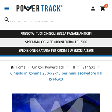
0




PRENOTA I TUOI CINGOLI SENZA PAGARE ANTICIPI
SPEDIAMO OGGI SE ORDINI ENTRO LE 15.00
SPEDIZIONE GRATUITA PER ORDINI SUPERIORI A 250€
Home
Cingoli Powertrack
IHI
IS14GX3
Cingolo in gomma 230x72x43 per mini escavatore IHI
IS14GX3