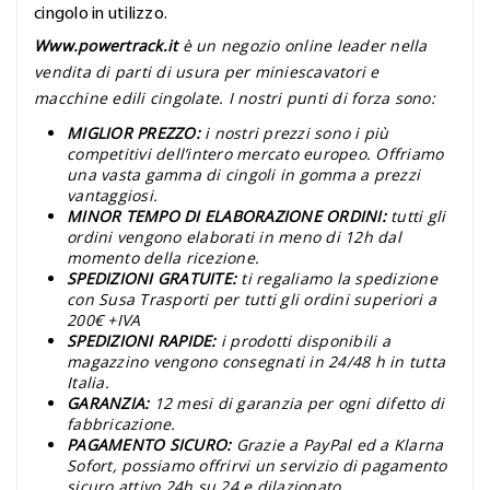
cingolo in utilizzo.
Www.powertrack.it
è un negozio online leader nella
vendita di parti di usura per miniescavatori e
macchine edili cingolate. I nostri punti di forza sono:
MIGLIOR PREZZO:
i nostri prezzi sono i più
competitivi dell’intero mercato europeo. Offriamo
una vasta gamma di cingoli in gomma a prezzi
vantaggiosi.
MINOR TEMPO DI ELABORAZIONE ORDINI:
tutti gli
ordini vengono elaborati in meno di 12h dal
momento della ricezione.
SPEDIZIONI GRATUITE:
ti regaliamo la spedizione
con Susa Trasporti per tutti gli ordini superiori a
200€ +IVA
SPEDIZIONI RAPIDE:
i prodotti disponibili a
magazzino vengono consegnati in 24/48 h in tutta
Italia.
GARANZIA:
12 mesi di garanzia per ogni difetto di
fabbricazione.
PAGAMENTO SICURO:
Grazie a PayPal ed a Klarna
Sofort, possiamo offrirvi un servizio di pagamento
sicuro attivo 24h su 24 e dilazionato.