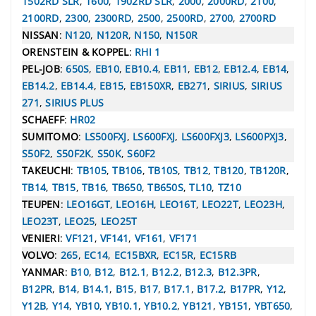
1502RD SLR
,
1600
,
1902RD SLR
,
2000
,
2000RD
,
2100
,
2100RD
,
2300
,
2300RD
,
2500
,
2500RD
,
2700
,
2700RD
NISSAN
:
N120
,
N120R
,
N150
,
N150R
ORENSTEIN & KOPPEL
:
RHI 1
PEL-JOB
:
650S
,
EB10
,
EB10.4
,
EB11
,
EB12
,
EB12.4
,
EB14
,
EB14.2
,
EB14.4
,
EB15
,
EB150XR
,
EB271
,
SIRIUS
,
SIRIUS
271
,
SIRIUS PLUS
SCHAEFF
:
HR02
SUMITOMO
:
LS500FXJ
,
LS600FXJ
,
LS600FXJ3
,
LS600PXJ3
,
S50F2
,
S50F2K
,
S50K
,
S60F2
TAKEUCHI
:
TB105
,
TB106
,
TB10S
,
TB12
,
TB120
,
TB120R
,
TB14
,
TB15
,
TB16
,
TB650
,
TB650S
,
TL10
,
TZ10
TEUPEN
:
LEO16GT
,
LEO16H
,
LEO16T
,
LEO22T
,
LEO23H
,
LEO23T
,
LEO25
,
LEO25T
VENIERI
:
VF121
,
VF141
,
VF161
,
VF171
VOLVO
:
265
,
EC14
,
EC15BXR
,
EC15R
,
EC15RB
YANMAR
:
B10
,
B12
,
B12.1
,
B12.2
,
B12.3
,
B12.3PR
,
B12PR
,
B14
,
B14.1
,
B15
,
B17
,
B17.1
,
B17.2
,
B17PR
,
Y12
,
Y12B
,
Y14
,
YB10
,
YB10.1
,
YB10.2
,
YB121
,
YB151
,
YBT650
,