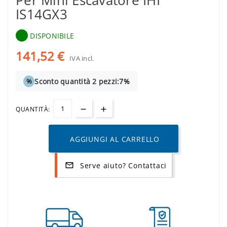
Per Mini Escavatore IHI
IS14GX3
DISPONIBILE
141,52 €
IVA incl.
Sconto quantità 2 pezzi:
7%
%
QUANTITÀ:
AGGIUNGI AL CARRELLO
Serve aiuto? Contattaci
mail_outline