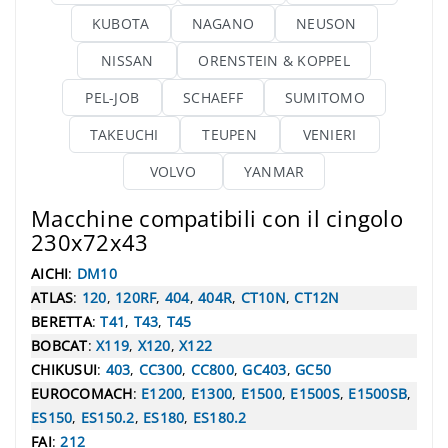
KUBOTA
NAGANO
NEUSON
NISSAN
ORENSTEIN & KOPPEL
PEL-JOB
SCHAEFF
SUMITOMO
TAKEUCHI
TEUPEN
VENIERI
VOLVO
YANMAR
Macchine compatibili con il cingolo
230x72x43
AICHI
:
DM10
ATLAS
:
120
,
120RF
,
404
,
404R
,
CT10N
,
CT12N
BERETTA
:
T41
,
T43
,
T45
BOBCAT
:
X119
,
X120
,
X122
CHIKUSUI
:
403
,
CC300
,
CC800
,
GC403
,
GC50
EUROCOMACH
:
E1200
,
E1300
,
E1500
,
E1500S
,
E1500SB
,
ES150
,
ES150.2
,
ES180
,
ES180.2
FAI
:
212