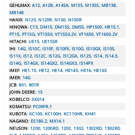
GEHLMAX
:
A12
,
A12B
,
A14SA
,
M135
,
M135S
,
MB138
,
MB148
HANIX
:
N120
,
N120R
,
N150
,
N150R
HINOWA
:
C15
,
DM15
,
DM15S
,
DM55
,
HP1500
,
HR15.1
,
PT15
,
PT15G
,
VT1550
,
VT1550.2V
,
VT1650
,
VT1650.2V
HITACHI
:
UE15
,
UE15SR
IHI
:
14G
,
IS10C
,
IS10F
,
IS10FX
,
IS10G
,
IS10GX
,
IS10S
,
IS11X
,
IS12
,
IS12C
,
IS12G
,
IS12GX
,
IS12S
,
IS14
,
IS14.3
,
IS14G
,
IS14GX
,
IS14GX2
,
IS14GX3
,
IS14PX
IMEF
:
HE1.15
,
HE12
,
HE14
,
HE14S
,
HE16
,
HE16S
IMER
:
14G
JCB
:
801
,
801R
JOHN DEERE
:
15
KOBELCO
:
SK014
KOMATSU
:
PC09FR.1
KUBOTA
:
KC100
,
KC100H
,
KC110HR
,
KH41
NAGANO
:
ES180.2
,
MX14.1
NEUSON
:
1200
,
1200RD
,
1202
,
1302
,
1302RD
,
1302RD