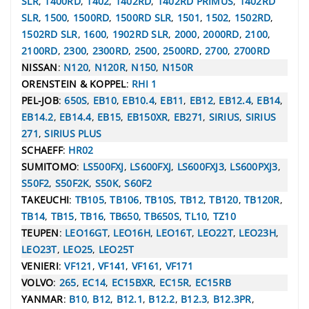
SLR
,
1400RD
,
1402
,
1402RD
,
1402RD PRIMUS
,
1402RD
SLR
,
1500
,
1500RD
,
1500RD SLR
,
1501
,
1502
,
1502RD
,
1502RD SLR
,
1600
,
1902RD SLR
,
2000
,
2000RD
,
2100
,
2100RD
,
2300
,
2300RD
,
2500
,
2500RD
,
2700
,
2700RD
NISSAN
:
N120
,
N120R
,
N150
,
N150R
ORENSTEIN & KOPPEL
:
RHI 1
PEL-JOB
:
650S
,
EB10
,
EB10.4
,
EB11
,
EB12
,
EB12.4
,
EB14
,
EB14.2
,
EB14.4
,
EB15
,
EB150XR
,
EB271
,
SIRIUS
,
SIRIUS
271
,
SIRIUS PLUS
SCHAEFF
:
HR02
SUMITOMO
:
LS500FXJ
,
LS600FXJ
,
LS600FXJ3
,
LS600PXJ3
,
S50F2
,
S50F2K
,
S50K
,
S60F2
TAKEUCHI
:
TB105
,
TB106
,
TB10S
,
TB12
,
TB120
,
TB120R
,
TB14
,
TB15
,
TB16
,
TB650
,
TB650S
,
TL10
,
TZ10
TEUPEN
:
LEO16GT
,
LEO16H
,
LEO16T
,
LEO22T
,
LEO23H
,
LEO23T
,
LEO25
,
LEO25T
VENIERI
:
VF121
,
VF141
,
VF161
,
VF171
VOLVO
:
265
,
EC14
,
EC15BXR
,
EC15R
,
EC15RB
YANMAR
:
B10
,
B12
,
B12.1
,
B12.2
,
B12.3
,
B12.3PR
,