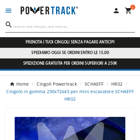
0




PRENOTA I TUOI CINGOLI SENZA PAGARE ANTICIPI
SPEDIAMO OGGI SE ORDINI ENTRO LE 15.00
SPEDIZIONE GRATUITA PER ORDINI SUPERIORI A 250€
Home
Cingoli Powertrack
SCHAEFF
HR02
Cingolo in gomma 230x72x43 per mini escavatore SCHAEFF
HR02