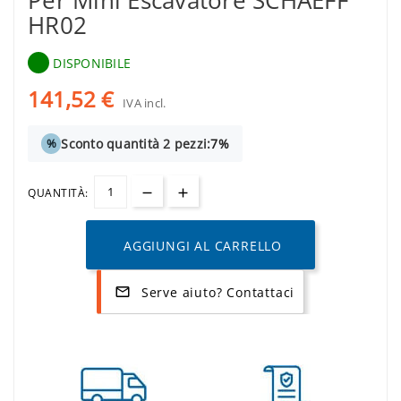
Per Mini Escavatore SCHAEFF
HR02
DISPONIBILE
141,52 €
IVA incl.
Sconto quantità 2 pezzi:
7%
%
QUANTITÀ:
AGGIUNGI AL CARRELLO
Serve aiuto? Contattaci
mail_outline