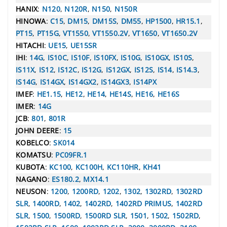
HANIX
:
N120
,
N120R
,
N150
,
N150R
HINOWA
:
C15
,
DM15
,
DM15S
,
DM55
,
HP1500
,
HR15.1
,
PT15
,
PT15G
,
VT1550
,
VT1550.2V
,
VT1650
,
VT1650.2V
HITACHI
:
UE15
,
UE15SR
IHI
:
14G
,
IS10C
,
IS10F
,
IS10FX
,
IS10G
,
IS10GX
,
IS10S
,
IS11X
,
IS12
,
IS12C
,
IS12G
,
IS12GX
,
IS12S
,
IS14
,
IS14.3
,
IS14G
,
IS14GX
,
IS14GX2
,
IS14GX3
,
IS14PX
IMEF
:
HE1.15
,
HE12
,
HE14
,
HE14S
,
HE16
,
HE16S
IMER
:
14G
JCB
:
801
,
801R
JOHN DEERE
:
15
KOBELCO
:
SK014
KOMATSU
:
PC09FR.1
KUBOTA
:
KC100
,
KC100H
,
KC110HR
,
KH41
NAGANO
:
ES180.2
,
MX14.1
NEUSON
:
1200
,
1200RD
,
1202
,
1302
,
1302RD
,
1302RD
SLR
,
1400RD
,
1402
,
1402RD
,
1402RD PRIMUS
,
1402RD
SLR
,
1500
,
1500RD
,
1500RD SLR
,
1501
,
1502
,
1502RD
,