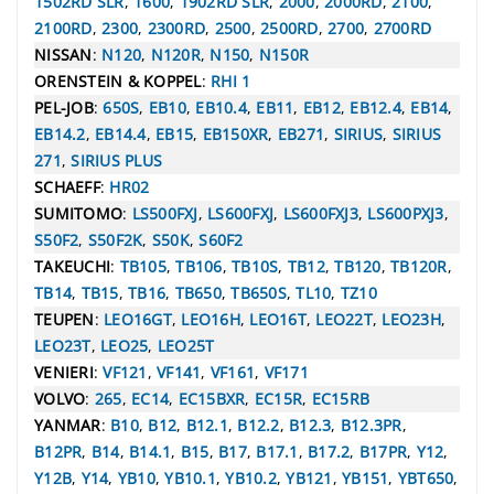
1502RD SLR
,
1600
,
1902RD SLR
,
2000
,
2000RD
,
2100
,
2100RD
,
2300
,
2300RD
,
2500
,
2500RD
,
2700
,
2700RD
NISSAN
:
N120
,
N120R
,
N150
,
N150R
ORENSTEIN & KOPPEL
:
RHI 1
PEL-JOB
:
650S
,
EB10
,
EB10.4
,
EB11
,
EB12
,
EB12.4
,
EB14
,
EB14.2
,
EB14.4
,
EB15
,
EB150XR
,
EB271
,
SIRIUS
,
SIRIUS
271
,
SIRIUS PLUS
SCHAEFF
:
HR02
SUMITOMO
:
LS500FXJ
,
LS600FXJ
,
LS600FXJ3
,
LS600PXJ3
,
S50F2
,
S50F2K
,
S50K
,
S60F2
TAKEUCHI
:
TB105
,
TB106
,
TB10S
,
TB12
,
TB120
,
TB120R
,
TB14
,
TB15
,
TB16
,
TB650
,
TB650S
,
TL10
,
TZ10
TEUPEN
:
LEO16GT
,
LEO16H
,
LEO16T
,
LEO22T
,
LEO23H
,
LEO23T
,
LEO25
,
LEO25T
VENIERI
:
VF121
,
VF141
,
VF161
,
VF171
VOLVO
:
265
,
EC14
,
EC15BXR
,
EC15R
,
EC15RB
YANMAR
:
B10
,
B12
,
B12.1
,
B12.2
,
B12.3
,
B12.3PR
,
B12PR
,
B14
,
B14.1
,
B15
,
B17
,
B17.1
,
B17.2
,
B17PR
,
Y12
,
Y12B
,
Y14
,
YB10
,
YB10.1
,
YB10.2
,
YB121
,
YB151
,
YBT650
,