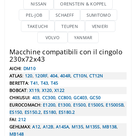
NISSAN
ORENSTEIN & KOPPEL
PEL-JOB
SCHAEFF
SUMITOMO
TAKEUCHI
TEUPEN
VENIERI
VOLVO
YANMAR
Macchine compatibili con il cingolo
230x72x43
AICHI
:
DM10
ATLAS
:
120
,
120RF
,
404
,
404R
,
CT10N
,
CT12N
BERETTA
:
T41
,
T43
,
T45
BOBCAT
:
X119
,
X120
,
X122
CHIKUSUI
:
403
,
CC300
,
CC800
,
GC403
,
GC50
EUROCOMACH
:
E1200
,
E1300
,
E1500
,
E1500S
,
E1500SB
,
ES150
,
ES150.2
,
ES180
,
ES180.2
FAI
:
212
GEHLMAX
:
A12
,
A12B
,
A14SA
,
M135
,
M135S
,
MB138
,
MB148