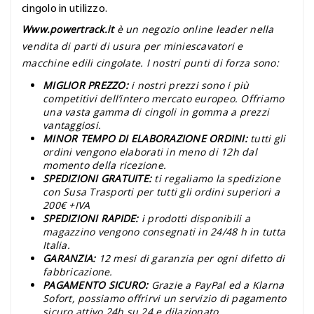
cingolo in utilizzo.
Www.powertrack.it
è un negozio online leader nella
vendita di parti di usura per miniescavatori e
macchine edili cingolate. I nostri punti di forza sono:
MIGLIOR PREZZO:
i nostri prezzi sono i più
competitivi dell’intero mercato europeo. Offriamo
una vasta gamma di cingoli in gomma a prezzi
vantaggiosi.
MINOR TEMPO DI ELABORAZIONE ORDINI:
tutti gli
ordini vengono elaborati in meno di 12h dal
momento della ricezione.
SPEDIZIONI GRATUITE:
ti regaliamo la spedizione
con Susa Trasporti per tutti gli ordini superiori a
200€ +IVA
SPEDIZIONI RAPIDE:
i prodotti disponibili a
magazzino vengono consegnati in 24/48 h in tutta
Italia.
GARANZIA:
12 mesi di garanzia per ogni difetto di
fabbricazione.
PAGAMENTO SICURO:
Grazie a PayPal ed a Klarna
Sofort, possiamo offrirvi un servizio di pagamento
sicuro attivo 24h su 24 e dilazionato.