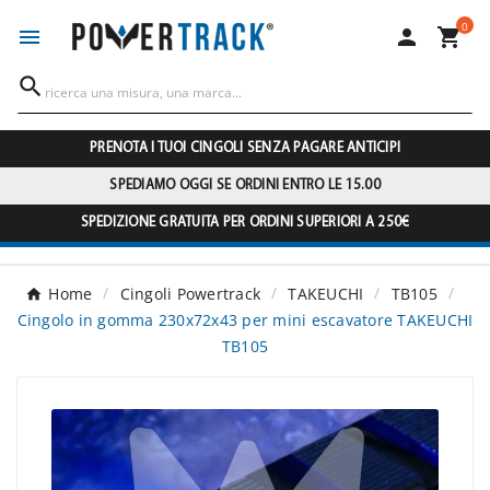
0




PRENOTA I TUOI CINGOLI SENZA PAGARE ANTICIPI
SPEDIAMO OGGI SE ORDINI ENTRO LE 15.00
SPEDIZIONE GRATUITA PER ORDINI SUPERIORI A 250€
Home
Cingoli Powertrack
TAKEUCHI
TB105
Cingolo in gomma 230x72x43 per mini escavatore TAKEUCHI
TB105