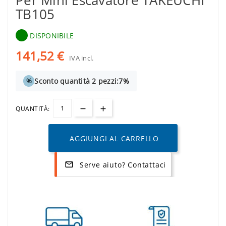
Per Mini Escavatore TAKEUCHI
TB105
DISPONIBILE
141,52 €
IVA incl.
Sconto quantità 2 pezzi:
7%
%
QUANTITÀ:
AGGIUNGI AL CARRELLO
Serve aiuto? Contattaci
mail_outline