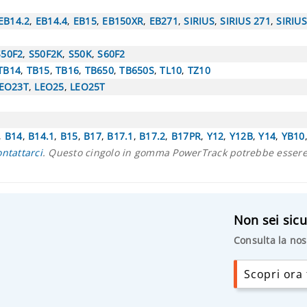
EB14.2
,
EB14.4
,
EB15
,
EB150XR
,
EB271
,
SIRIUS
,
SIRIUS 271
,
SIRIU
S50F2
,
S50F2K
,
S50K
,
S60F2
TB14
,
TB15
,
TB16
,
TB650
,
TB650S
,
TL10
,
TZ10
EO23T
,
LEO25
,
LEO25T
,
B14
,
B14.1
,
B15
,
B17
,
B17.1
,
B17.2
,
B17PR
,
Y12
,
Y12B
,
Y14
,
YB10
ontattarci
. Questo cingolo in gomma PowerTrack potrebbe essere 
Non sei sicu
Consulta la nos
Scopri ora t