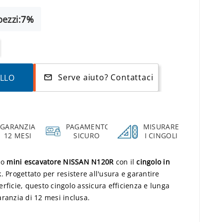
ezzi:
7%
Serve aiuto? Contattaci
ELLO
mail_outline
GARANZIA
PAGAMENTO
MISURARE
12 MESI
SICURO
I CINGOLI
uo
mini escavatore NISSAN N120R
con il
cingolo in
 Progettato per resistere all'usura e garantire
rficie, questo cingolo assicura efficienza e lunga
ranzia di 12 mesi inclusa.