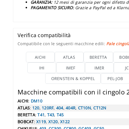
GARANZIA:
12 mesi di garanzia per ogni difetto d
PAGAMENTO SICURO:
Grazie a PayPal ed a Klarna
Verifica compatibilità
Compatibile con le seguenti macchine edili:
Pale cingol
AICHI
ATLAS
BERETTA
BOB
IHI
IMEF
IMER
J
ORENSTEIN & KOPPEL
PEL-JOB
Macchine compatibili con il cingolo
AICHI
:
DM10
ATLAS
:
120
,
120RF
,
404
,
404R
,
CT10N
,
CT12N
BERETTA
:
T41
,
T43
,
T45
BOBCAT
:
X119
,
X120
,
X122
CHIKUSUI
:
403
,
CC300
,
CC800
,
GC403
,
GC50