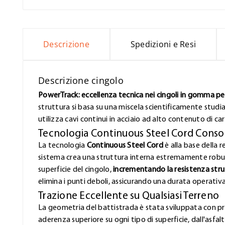
Descrizione
Spedizioni e Resi
Descrizione cingolo
PowerTrack: eccellenza tecnica nei cingoli in gomma per 
struttura si basa su una miscela scientificamente studi
utilizza cavi continui in acciaio ad alto contenuto di ca
Tecnologia Continuous Steel Cord Conso
La tecnologia
Continuous Steel Cord
è alla base della r
sistema crea una struttura interna estremamente robust
superficie del cingolo,
incrementando la resistenza stru
elimina i punti deboli, assicurando una durata operativ
Trazione Eccellente su Qualsiasi Terreno
La geometria del battistrada è stata sviluppata con pr
aderenza superiore su ogni tipo di superficie, dall'asfa