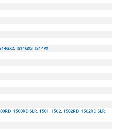
IS14GX2
,
IS14GX3
,
IS14PX
500RD
,
1500RD SLR
,
1501
,
1502
,
1502RD
,
1502RD SLR
,