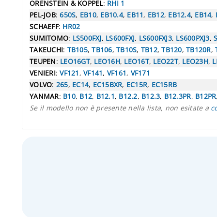
ORENSTEIN & KOPPEL
:
RHI 1
PEL-JOB
:
650S
,
EB10
,
EB10.4
,
EB11
,
EB12
,
EB12.4
,
EB14
,
SCHAEFF
:
HR02
SUMITOMO
:
LS500FXJ
,
LS600FXJ
,
LS600FXJ3
,
LS600PXJ3
,
TAKEUCHI
:
TB105
,
TB106
,
TB10S
,
TB12
,
TB120
,
TB120R
,
TEUPEN
:
LEO16GT
,
LEO16H
,
LEO16T
,
LEO22T
,
LEO23H
,
L
VENIERI
:
VF121
,
VF141
,
VF161
,
VF171
VOLVO
:
265
,
EC14
,
EC15BXR
,
EC15R
,
EC15RB
YANMAR
:
B10
,
B12
,
B12.1
,
B12.2
,
B12.3
,
B12.3PR
,
B12PR
Se il modello non è presente nella lista, non esitate a
c