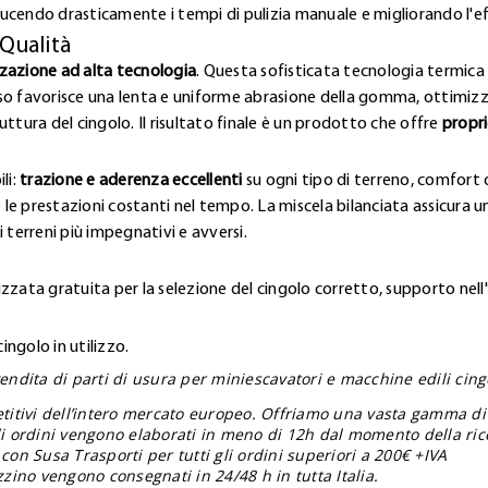
ucendo drasticamente i tempi di pulizia manuale e migliorando l'e
 Qualità
zzazione ad alta tecnologia
. Questa sofisticata tecnologia termica 
so favorisce una lenta e uniforme abrasione della gomma, ottimizz
ttura del cingolo. Il risultato finale è un prodotto che offre
propri
li:
trazione e aderenza eccellenti
su ogni tipo di terreno, comfort o
 le prestazioni costanti nel tempo. La miscela bilanciata assicura una
 terreni più impegnativi e avversi.
zzata gratuita per la selezione del cingolo corretto, supporto nell
ngolo in utilizzo.
endita di parti di usura per miniescavatori e macchine edili cingol
etitivi dell’intero mercato europeo. Offriamo una vasta gamma di
gli ordini vengono elaborati in meno di 12h dal momento della ric
con Susa Trasporti per tutti gli ordini superiori a 200€ +IVA
zzino vengono consegnati in 24/48 h in tutta Italia.