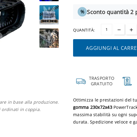
Sconto quantità 2 p
%
QUANTITÀ:
AGGIUNGI AL CARR
TRASPORTO
GRATUITO
Ottimizza le prestazioni del t
iare in base alla produzione.
gomma 230x72x43
PowerTrack.
i ordinati in coppia.
massima stabilità su ogni supe
durata. Spedizione veloce e ga