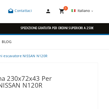
0



Contattaci
Italiano

SPEDIZIONE GRATUITA PER ORDINI SUPERIORI A 250€
BLOG
ni escavatore NISSAN N120R
ma 230x72x43 Per
 NISSAN N120R