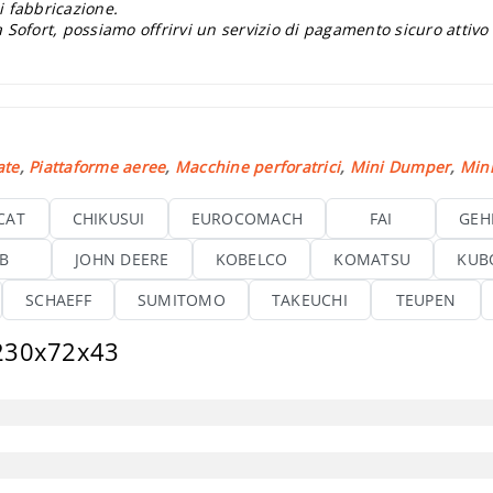
i fabbricazione.
 Sofort, possiamo offrirvi un servizio di pagamento sicuro attivo
ate
,
Piattaforme aeree
,
Macchine perforatrici
,
Mini Dumper
,
Mini
CAT
CHIKUSUI
EUROCOMACH
FAI
GEH
CB
JOHN DEERE
KOBELCO
KOMATSU
KUB
SCHAEFF
SUMITOMO
TAKEUCHI
TEUPEN
 230x72x43