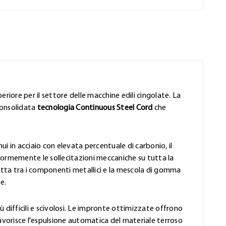
eriore per il settore delle macchine edili cingolate. La
consolidata
tecnologia Continuous Steel Cord
che
ui in acciaio con elevata percentuale di carbonio, il
formemente le sollecitazioni meccaniche su tutta la
rfetta tra i componenti metallici e la mescola di gomma
e.
iù difficili e scivolosi. Le impronte ottimizzate offrono
favorisce l'espulsione automatica del materiale terroso