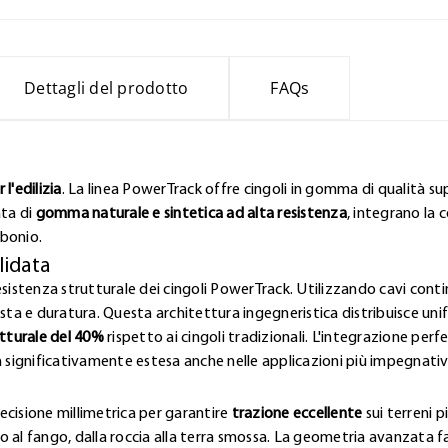
Dettagli del prodotto
FAQs
l'edilizia
. La linea PowerTrack offre cingoli in gomma di qualità sup
ata di
gomma naturale e sintetica ad alta resistenza
, integrano la 
rbonio.
lidata
esistenza strutturale dei cingoli PowerTrack. Utilizzando cavi contin
a e duratura. Questa architettura ingegneristica distribuisce uni
tturale del 40%
rispetto ai cingoli tradizionali. L'integrazione pe
a significativamente estesa anche nelle applicazioni più impegnativ
ecisione millimetrica per garantire
trazione eccellente
sui terreni p
lto al fango, dalla roccia alla terra smossa. La geometria avanzata 