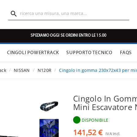

SPEDIAMO OGGI SE ORDINI ENTRO LE 15.00
CINGOLI POWERTRACK
SUPPORTO TECNICO
FAQS
ack
NISSAN
N120R
Cingolo in gomma 230x72x43 per mi
Cingolo In Gom
Mini Escavatore
DISPONIBILE
141,52 €
IVA incl.