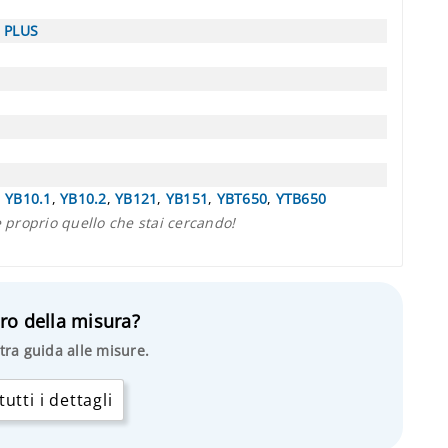
S PLUS
,
YB10.1
,
YB10.2
,
YB121
,
YB151
,
YBT650
,
YTB650
proprio quello che stai cercando!
ro della misura?
tra guida alle misure.
utti i dettagli