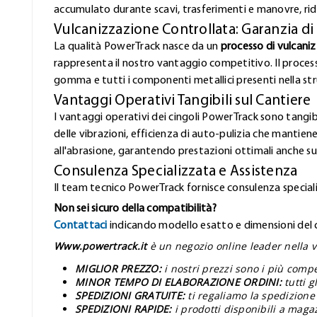
accumulato durante scavi, trasferimenti e manovre, rid
Vulcanizzazione Controllata: Garanzia di
La qualità PowerTrack nasce da un
processo di vulcani
rappresenta il nostro vantaggio competitivo. Il proces
gomma e tutti i componenti metallici presenti nella stru
Vantaggi Operativi Tangibili sul Cantiere
I vantaggi operativi dei cingoli PowerTrack sono tangibi
delle vibrazioni, efficienza di auto-pulizia che mantiene
all'abrasione, garantendo prestazioni ottimali anche sui
Consulenza Specializzata e Assistenza
Il team tecnico PowerTrack fornisce consulenza speciali
Non sei sicuro della compatibilità?
Contattaci
indicando modello esatto e dimensioni del ci
Www.powertrack.it
è un negozio online leader nella v
MIGLIOR PREZZO:
i nostri prezzi sono i più comp
MINOR TEMPO DI ELABORAZIONE ORDINI:
tutti 
SPEDIZIONI GRATUITE:
ti regaliamo la spedizione 
SPEDIZIONI RAPIDE:
i prodotti disponibili a maga