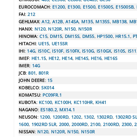
EUROCOMACH
:
E1200
,
E1300
,
E1500
,
E1500S
,
E1500SB
,
FAI
:
212
GEHLMAX
:
A12
,
A12B
,
A14SA
,
M135
,
M135S
,
MB138
,
MB
HANIX
:
N120
,
N120R
,
N150
,
N150R
HINOWA
:
C15
,
DM15
,
DM15S
,
DM55
,
HP1500
,
HR15.1
,
P
HITACHI
:
UE15
,
UE15SR
IHI
:
14G
,
IS10C
,
IS10F
,
IS10FX
,
IS10G
,
IS10GX
,
IS10S
,
IS11
IMEF
:
HE1.15
,
HE12
,
HE14
,
HE14S
,
HE16
,
HE16S
IMER
:
14G
JCB
:
801
,
801R
JOHN DEERE
:
15
KOBELCO
:
SK014
KOMATSU
:
PC09FR.1
KUBOTA
:
KC100
,
KC100H
,
KC110HR
,
KH41
NAGANO
:
ES180.2
,
MX14.1
NEUSON
:
1200
,
1200RD
,
1202
,
1302
,
1302RD
,
1302RD S
1600
,
1902RD SLR
,
2000
,
2000RD
,
2100
,
2100RD
,
2300
,
2
NISSAN
:
N120
,
N120R
,
N150
,
N150R