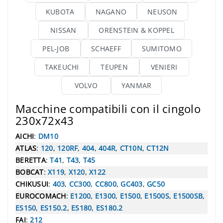
KUBOTA
NAGANO
NEUSON
NISSAN
ORENSTEIN & KOPPEL
PEL-JOB
SCHAEFF
SUMITOMO
TAKEUCHI
TEUPEN
VENIERI
VOLVO
YANMAR
Macchine compatibili con il cingolo
230x72x43
AICHI
:
DM10
ATLAS
:
120
,
120RF
,
404
,
404R
,
CT10N
,
CT12N
BERETTA
:
T41
,
T43
,
T45
BOBCAT
:
X119
,
X120
,
X122
CHIKUSUI
:
403
,
CC300
,
CC800
,
GC403
,
GC50
EUROCOMACH
:
E1200
,
E1300
,
E1500
,
E1500S
,
E1500SB
,
ES150
,
ES150.2
,
ES180
,
ES180.2
FAI
:
212