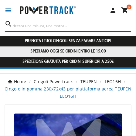
0




PRENOTA I TUOI CINGOLI SENZA PAGARE ANTICIPI
SPEDIAMO OGGI SE ORDINI ENTRO LE 15.00
SPEDIZIONE GRATUITA PER ORDINI SUPERIORI A 250€
Home
Cingoli Powertrack
TEUPEN
LEO16H
Cingolo in gomma 230x72x43 per piattaforma aerea TEUPEN
LEO16H