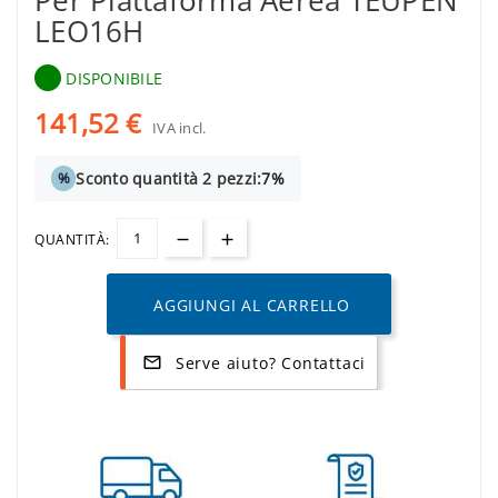
Per Piattaforma Aerea TEUPEN
LEO16H
DISPONIBILE
141,52 €
IVA incl.
Sconto quantità 2 pezzi:
7%
%
QUANTITÀ:
AGGIUNGI AL CARRELLO
Serve aiuto? Contattaci
mail_outline