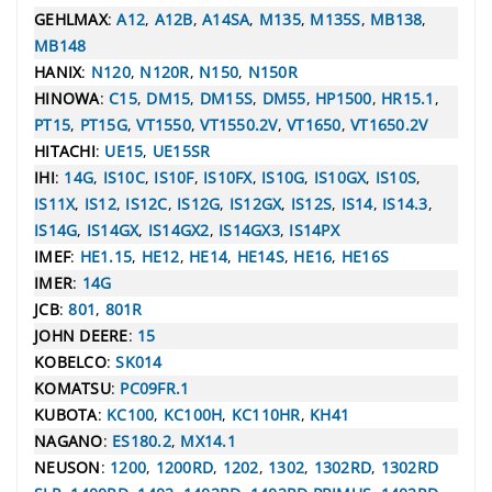
GEHLMAX
:
A12
,
A12B
,
A14SA
,
M135
,
M135S
,
MB138
,
MB148
HANIX
:
N120
,
N120R
,
N150
,
N150R
HINOWA
:
C15
,
DM15
,
DM15S
,
DM55
,
HP1500
,
HR15.1
,
PT15
,
PT15G
,
VT1550
,
VT1550.2V
,
VT1650
,
VT1650.2V
HITACHI
:
UE15
,
UE15SR
IHI
:
14G
,
IS10C
,
IS10F
,
IS10FX
,
IS10G
,
IS10GX
,
IS10S
,
IS11X
,
IS12
,
IS12C
,
IS12G
,
IS12GX
,
IS12S
,
IS14
,
IS14.3
,
IS14G
,
IS14GX
,
IS14GX2
,
IS14GX3
,
IS14PX
IMEF
:
HE1.15
,
HE12
,
HE14
,
HE14S
,
HE16
,
HE16S
IMER
:
14G
JCB
:
801
,
801R
JOHN DEERE
:
15
KOBELCO
:
SK014
KOMATSU
:
PC09FR.1
KUBOTA
:
KC100
,
KC100H
,
KC110HR
,
KH41
NAGANO
:
ES180.2
,
MX14.1
NEUSON
:
1200
,
1200RD
,
1202
,
1302
,
1302RD
,
1302RD