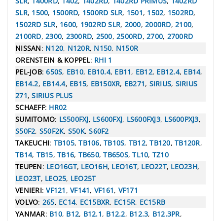
SLR
,
1400RD
,
1402
,
1402RD
,
1402RD PRIMUS
,
1402RD
SLR
,
1500
,
1500RD
,
1500RD SLR
,
1501
,
1502
,
1502RD
,
1502RD SLR
,
1600
,
1902RD SLR
,
2000
,
2000RD
,
2100
,
2100RD
,
2300
,
2300RD
,
2500
,
2500RD
,
2700
,
2700RD
NISSAN
:
N120
,
N120R
,
N150
,
N150R
ORENSTEIN & KOPPEL
:
RHI 1
PEL-JOB
:
650S
,
EB10
,
EB10.4
,
EB11
,
EB12
,
EB12.4
,
EB14
,
EB14.2
,
EB14.4
,
EB15
,
EB150XR
,
EB271
,
SIRIUS
,
SIRIUS
271
,
SIRIUS PLUS
SCHAEFF
:
HR02
SUMITOMO
:
LS500FXJ
,
LS600FXJ
,
LS600FXJ3
,
LS600PXJ3
,
S50F2
,
S50F2K
,
S50K
,
S60F2
TAKEUCHI
:
TB105
,
TB106
,
TB10S
,
TB12
,
TB120
,
TB120R
,
TB14
,
TB15
,
TB16
,
TB650
,
TB650S
,
TL10
,
TZ10
TEUPEN
:
LEO16GT
,
LEO16H
,
LEO16T
,
LEO22T
,
LEO23H
,
LEO23T
,
LEO25
,
LEO25T
VENIERI
:
VF121
,
VF141
,
VF161
,
VF171
VOLVO
:
265
,
EC14
,
EC15BXR
,
EC15R
,
EC15RB
YANMAR
:
B10
,
B12
,
B12.1
,
B12.2
,
B12.3
,
B12.3PR
,