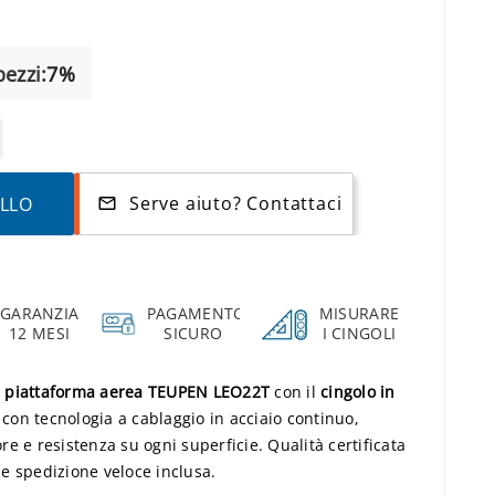
ezzi:
7%
Serve aiuto? Contattaci
ELLO
mail_outline
GARANZIA
PAGAMENTO
MISURARE
12 MESI
SICURO
I CINGOLI
a
piattaforma aerea TEUPEN LEO22T
con il
cingolo in
 con tecnologia a cablaggio in acciaio continuo,
e e resistenza su ogni superficie. Qualità certificata
e spedizione veloce inclusa.