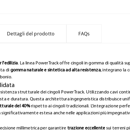
Dettagli del prodotto
FAQs
l'edilizia
. La linea PowerTrack offre cingoli in gomma di qualità sup
ata di
gomma naturale e sintetica ad alta resistenza
, integrano la 
rbonio.
lidata
esistenza strutturale dei cingoli PowerTrack. Utilizzando cavi contin
a e duratura. Questa architettura ingegneristica distribuisce uni
tturale del 40%
rispetto ai cingoli tradizionali. L'integrazione pe
a significativamente estesa anche nelle applicazioni più impegnativ
ecisione millimetrica per garantire
trazione eccellente
sui terreni p