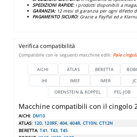
SPEDIZIONI RAPIDE:
i prodotti disponibili a maga
GARANZIA:
12 mesi di garanzia per ogni difetto d
PAGAMENTO SICURO:
Grazie a PayPal ed a Klarna
Verifica compatibilità
Compatibile con le seguenti macchine edili:
Pale cingol
AICHI
ATLAS
BERETTA
BOB
IHI
IMEF
IMER
J
ORENSTEIN & KOPPEL
PEL-JOB
Macchine compatibili con il cingolo
AICHI
:
DM10
ATLAS
:
120
,
120RF
,
404
,
404R
,
CT10N
,
CT12N
BERETTA
:
T41
,
T43
,
T45