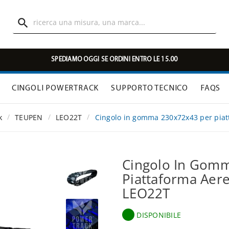

SPEDIAMO OGGI SE ORDINI ENTRO LE 15.00
CINGOLI POWERTRACK
SUPPORTO TECNICO
FAQS
k
TEUPEN
LEO22T
Cingolo in gomma 230x72x43 per pia
Cingolo In Gom
Piattaforma Aer
LEO22T
DISPONIBILE