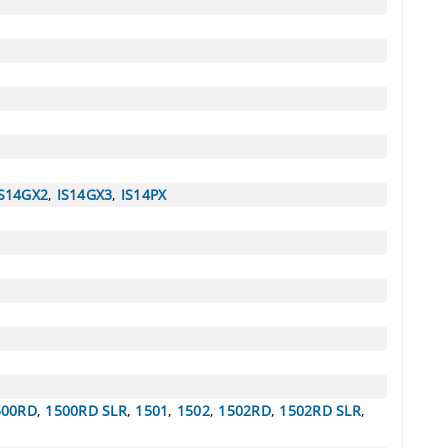
IS14GX2
,
IS14GX3
,
IS14PX
500RD
,
1500RD SLR
,
1501
,
1502
,
1502RD
,
1502RD SLR
,