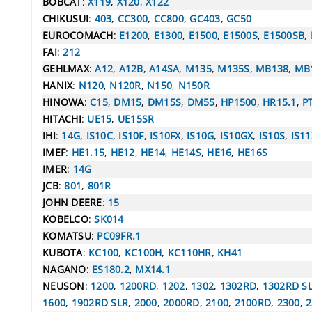
BOBCAT
:
X119
,
X120
,
X122
CHIKUSUI
:
403
,
CC300
,
CC800
,
GC403
,
GC50
EUROCOMACH
:
E1200
,
E1300
,
E1500
,
E1500S
,
E1500SB
,
FAI
:
212
GEHLMAX
:
A12
,
A12B
,
A14SA
,
M135
,
M135S
,
MB138
,
MB
HANIX
:
N120
,
N120R
,
N150
,
N150R
HINOWA
:
C15
,
DM15
,
DM15S
,
DM55
,
HP1500
,
HR15.1
,
P
HITACHI
:
UE15
,
UE15SR
IHI
:
14G
,
IS10C
,
IS10F
,
IS10FX
,
IS10G
,
IS10GX
,
IS10S
,
IS11
IMEF
:
HE1.15
,
HE12
,
HE14
,
HE14S
,
HE16
,
HE16S
IMER
:
14G
JCB
:
801
,
801R
JOHN DEERE
:
15
KOBELCO
:
SK014
KOMATSU
:
PC09FR.1
KUBOTA
:
KC100
,
KC100H
,
KC110HR
,
KH41
NAGANO
:
ES180.2
,
MX14.1
NEUSON
:
1200
,
1200RD
,
1202
,
1302
,
1302RD
,
1302RD S
1600
,
1902RD SLR
,
2000
,
2000RD
,
2100
,
2100RD
,
2300
,
2