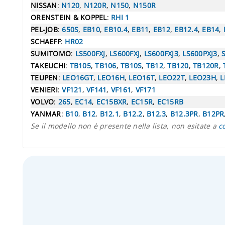
NISSAN
:
N120
,
N120R
,
N150
,
N150R
ORENSTEIN & KOPPEL
:
RHI 1
PEL-JOB
:
650S
,
EB10
,
EB10.4
,
EB11
,
EB12
,
EB12.4
,
EB14
,
SCHAEFF
:
HR02
SUMITOMO
:
LS500FXJ
,
LS600FXJ
,
LS600FXJ3
,
LS600PXJ3
,
TAKEUCHI
:
TB105
,
TB106
,
TB10S
,
TB12
,
TB120
,
TB120R
,
TEUPEN
:
LEO16GT
,
LEO16H
,
LEO16T
,
LEO22T
,
LEO23H
,
L
VENIERI
:
VF121
,
VF141
,
VF161
,
VF171
VOLVO
:
265
,
EC14
,
EC15BXR
,
EC15R
,
EC15RB
YANMAR
:
B10
,
B12
,
B12.1
,
B12.2
,
B12.3
,
B12.3PR
,
B12PR
Se il modello non è presente nella lista, non esitate a
c