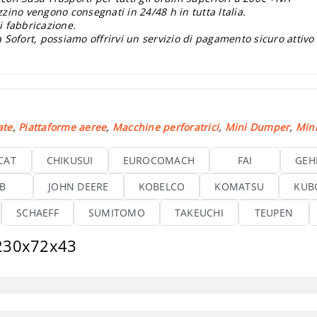
zzino vengono consegnati in 24/48 h in tutta Italia.
i fabbricazione.
 Sofort, possiamo offrirvi un servizio di pagamento sicuro attivo
ate
,
Piattaforme aeree
,
Macchine perforatrici
,
Mini Dumper
,
Mini
CAT
CHIKUSUI
EUROCOMACH
FAI
GEH
CB
JOHN DEERE
KOBELCO
KOMATSU
KUB
SCHAEFF
SUMITOMO
TAKEUCHI
TEUPEN
 230x72x43