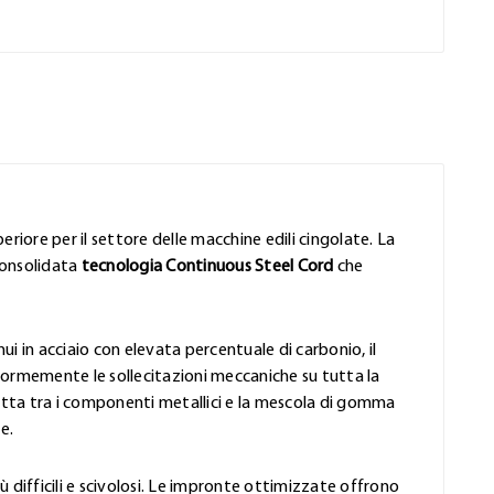
eriore per il settore delle macchine edili cingolate. La
consolidata
tecnologia Continuous Steel Cord
che
ui in acciaio con elevata percentuale di carbonio, il
formemente le sollecitazioni meccaniche su tutta la
rfetta tra i componenti metallici e la mescola di gomma
e.
iù difficili e scivolosi. Le impronte ottimizzate offrono