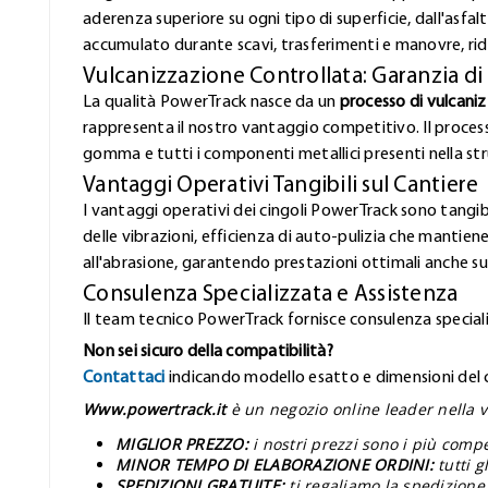
aderenza superiore su ogni tipo di superficie, dall'asfa
accumulato durante scavi, trasferimenti e manovre, rid
Vulcanizzazione Controllata: Garanzia di
La qualità PowerTrack nasce da un
processo di vulcani
rappresenta il nostro vantaggio competitivo. Il proces
gomma e tutti i componenti metallici presenti nella stru
Vantaggi Operativi Tangibili sul Cantiere
I vantaggi operativi dei cingoli PowerTrack sono tangibi
delle vibrazioni, efficienza di auto-pulizia che mantiene
all'abrasione, garantendo prestazioni ottimali anche sui
Consulenza Specializzata e Assistenza
Il team tecnico PowerTrack fornisce consulenza speciali
Non sei sicuro della compatibilità?
Contattaci
indicando modello esatto e dimensioni del ci
Www.powertrack.it
è un negozio online leader nella v
MIGLIOR PREZZO:
i nostri prezzi sono i più comp
MINOR TEMPO DI ELABORAZIONE ORDINI:
tutti 
SPEDIZIONI GRATUITE:
ti regaliamo la spedizione 