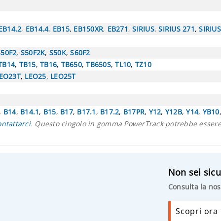
EB14.2
,
EB14.4
,
EB15
,
EB150XR
,
EB271
,
SIRIUS
,
SIRIUS 271
,
SIRIU
S50F2
,
S50F2K
,
S50K
,
S60F2
TB14
,
TB15
,
TB16
,
TB650
,
TB650S
,
TL10
,
TZ10
EO23T
,
LEO25
,
LEO25T
,
B14
,
B14.1
,
B15
,
B17
,
B17.1
,
B17.2
,
B17PR
,
Y12
,
Y12B
,
Y14
,
YB10
ontattarci
. Questo cingolo in gomma PowerTrack potrebbe essere 
Non sei sicu
Consulta la nos
Scopri ora t