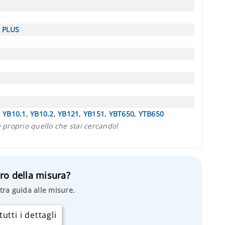
S PLUS
,
YB10.1
,
YB10.2
,
YB121
,
YB151
,
YBT650
,
YTB650
proprio quello che stai cercando!
ro della misura?
tra guida alle misure.
utti i dettagli