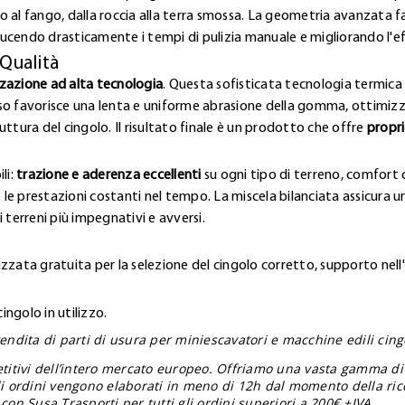
lto al fango, dalla roccia alla terra smossa. La geometria avanzata 
ucendo drasticamente i tempi di pulizia manuale e migliorando l'e
 Qualità
zzazione ad alta tecnologia
. Questa sofisticata tecnologia termica 
so favorisce una lenta e uniforme abrasione della gomma, ottimizz
ttura del cingolo. Il risultato finale è un prodotto che offre
propri
li:
trazione e aderenza eccellenti
su ogni tipo di terreno, comfort o
 le prestazioni costanti nel tempo. La miscela bilanciata assicura una
 terreni più impegnativi e avversi.
zzata gratuita per la selezione del cingolo corretto, supporto nell
ngolo in utilizzo.
endita di parti di usura per miniescavatori e macchine edili cingol
etitivi dell’intero mercato europeo. Offriamo una vasta gamma di
gli ordini vengono elaborati in meno di 12h dal momento della ric
con Susa Trasporti per tutti gli ordini superiori a 200€ +IVA