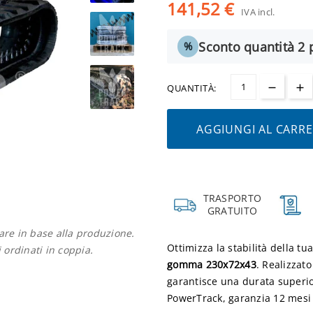
141,52 €
IVA incl.
Sconto quantità 2 p
%
QUANTITÀ:
AGGIUNGI AL CARR
TRASPORTO
GRATUITO
iare in base alla produzione.
Ottimizza la stabilità della tu
i ordinati in coppia.
gomma 230x72x43
. Realizzato
garantisce una durata superior
PowerTrack, garanzia 12 mesi 