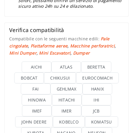
Sofort, possiamo offrirvi un servizio di pagamento
sicuro attivo 24h su 24 e dilazionato.
Verifica compatibilità
Compatibile con le seguenti macchine edili:
Pale
cingolate
,
Piattaforme aeree
,
Macchine perforatrici
,
Mini Dumper
,
Mini Escavatori
,
Dumper
AICHI
ATLAS
BERETTA
BOBCAT
CHIKUSUI
EUROCOMACH
FAI
GEHLMAX
HANIX
HINOWA
HITACHI
IHI
IMEF
IMER
JCB
JOHN DEERE
KOBELCO
KOMATSU
KUBOTA
NAGANO
NEUSON