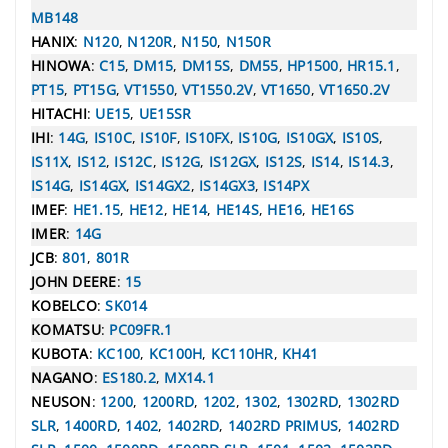
MB148
HANIX
:
N120
,
N120R
,
N150
,
N150R
HINOWA
:
C15
,
DM15
,
DM15S
,
DM55
,
HP1500
,
HR15.1
,
PT15
,
PT15G
,
VT1550
,
VT1550.2V
,
VT1650
,
VT1650.2V
HITACHI
:
UE15
,
UE15SR
IHI
:
14G
,
IS10C
,
IS10F
,
IS10FX
,
IS10G
,
IS10GX
,
IS10S
,
IS11X
,
IS12
,
IS12C
,
IS12G
,
IS12GX
,
IS12S
,
IS14
,
IS14.3
,
IS14G
,
IS14GX
,
IS14GX2
,
IS14GX3
,
IS14PX
IMEF
:
HE1.15
,
HE12
,
HE14
,
HE14S
,
HE16
,
HE16S
IMER
:
14G
JCB
:
801
,
801R
JOHN DEERE
:
15
KOBELCO
:
SK014
KOMATSU
:
PC09FR.1
KUBOTA
:
KC100
,
KC100H
,
KC110HR
,
KH41
NAGANO
:
ES180.2
,
MX14.1
NEUSON
:
1200
,
1200RD
,
1202
,
1302
,
1302RD
,
1302RD
SLR
,
1400RD
,
1402
,
1402RD
,
1402RD PRIMUS
,
1402RD