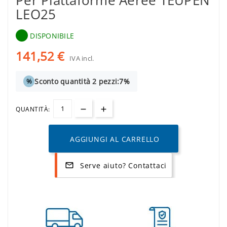
Per Piattaforme Aeree TEUPEN
LEO25
DISPONIBILE
141,52 €
IVA incl.
Sconto quantità 2 pezzi:
7%
%
QUANTITÀ:
AGGIUNGI AL CARRELLO
Serve aiuto? Contattaci
mail_outline