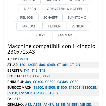
NISSAN
ORENSTEIN & KOPPEL
PEL-JOB
SCHAEFF
SUMITOMO
TAKEUCHI
TEUPEN
VENIERI
VOLVO
YANMAR
Macchine compatibili con il cingolo
230x72x43
AICHI
:
DM10
ATLAS
:
120
,
120RF
,
404
,
404R
,
CT10N
,
CT12N
BERETTA
:
T41
,
T43
,
T45
BOBCAT
:
X119
,
X120
,
X122
CHIKUSUI
:
403
,
CC300
,
CC800
,
GC403
,
GC50
EUROCOMACH
:
E1200
,
E1300
,
E1500
,
E1500S
,
E1500SB
,
ES150
,
ES150.2
,
ES180
,
ES180.2
FAI
:
212
GEHLMAX
:
A12
,
A12B
,
A14SA
,
M135
,
M135S
,
MB138
,