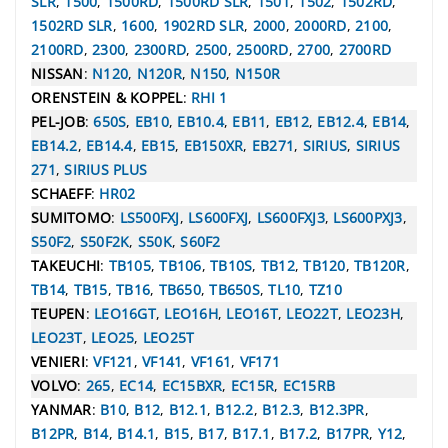
SLR
,
1500
,
1500RD
,
1500RD SLR
,
1501
,
1502
,
1502RD
,
1502RD SLR
,
1600
,
1902RD SLR
,
2000
,
2000RD
,
2100
,
2100RD
,
2300
,
2300RD
,
2500
,
2500RD
,
2700
,
2700RD
NISSAN
:
N120
,
N120R
,
N150
,
N150R
ORENSTEIN & KOPPEL
:
RHI 1
PEL-JOB
:
650S
,
EB10
,
EB10.4
,
EB11
,
EB12
,
EB12.4
,
EB14
,
EB14.2
,
EB14.4
,
EB15
,
EB150XR
,
EB271
,
SIRIUS
,
SIRIUS
271
,
SIRIUS PLUS
SCHAEFF
:
HR02
SUMITOMO
:
LS500FXJ
,
LS600FXJ
,
LS600FXJ3
,
LS600PXJ3
,
S50F2
,
S50F2K
,
S50K
,
S60F2
TAKEUCHI
:
TB105
,
TB106
,
TB10S
,
TB12
,
TB120
,
TB120R
,
TB14
,
TB15
,
TB16
,
TB650
,
TB650S
,
TL10
,
TZ10
TEUPEN
:
LEO16GT
,
LEO16H
,
LEO16T
,
LEO22T
,
LEO23H
,
LEO23T
,
LEO25
,
LEO25T
VENIERI
:
VF121
,
VF141
,
VF161
,
VF171
VOLVO
:
265
,
EC14
,
EC15BXR
,
EC15R
,
EC15RB
YANMAR
:
B10
,
B12
,
B12.1
,
B12.2
,
B12.3
,
B12.3PR
,
B12PR
,
B14
,
B14.1
,
B15
,
B17
,
B17.1
,
B17.2
,
B17PR
,
Y12
,