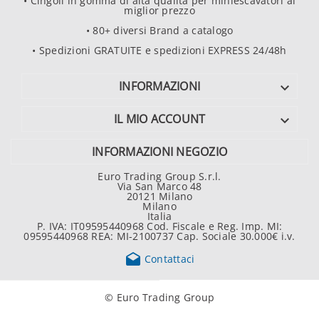
• Cingoli in gomma di alta qualità per miniescavatori al
miglior prezzo
• 80+ diversi Brand a catalogo
• Spedizioni GRATUITE e spedizioni EXPRESS 24/48h
INFORMAZIONI

IL MIO ACCOUNT

INFORMAZIONI NEGOZIO
Euro Trading Group S.r.l.
Via San Marco 48
20121 Milano
Milano
Italia
P. IVA: IT09595440968 Cod. Fiscale e Reg. Imp. MI:
09595440968 REA: MI-2100737 Cap. Sociale 30.000€ i.v.

Contattaci
© Euro Trading Group