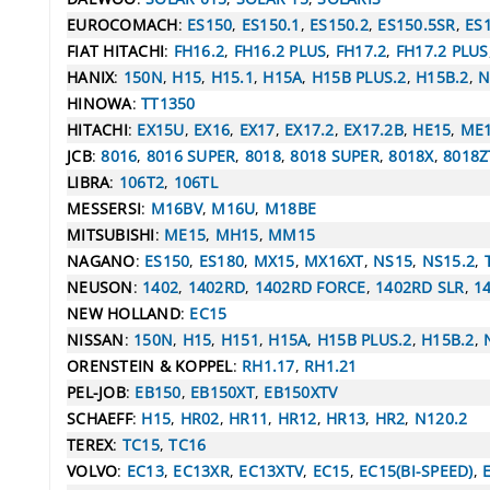
EUROCOMACH
:
ES150
,
ES150.1
,
ES150.2
,
ES150.5SR
,
ES
FIAT HITACHI
:
FH16.2
,
FH16.2 PLUS
,
FH17.2
,
FH17.2 PLUS
HANIX
:
150N
,
H15
,
H15.1
,
H15A
,
H15B PLUS.2
,
H15B.2
,
N
HINOWA
:
TT1350
HITACHI
:
EX15U
,
EX16
,
EX17
,
EX17.2
,
EX17.2B
,
HE15
,
ME
JCB
:
8016
,
8016 SUPER
,
8018
,
8018 SUPER
,
8018X
,
8018Z
LIBRA
:
106T2
,
106TL
MESSERSI
:
M16BV
,
M16U
,
M18BE
MITSUBISHI
:
ME15
,
MH15
,
MM15
NAGANO
:
ES150
,
ES180
,
MX15
,
MX16XT
,
NS15
,
NS15.2
,
NEUSON
:
1402
,
1402RD
,
1402RD FORCE
,
1402RD SLR
,
1
NEW HOLLAND
:
EC15
NISSAN
:
150N
,
H15
,
H151
,
H15A
,
H15B PLUS.2
,
H15B.2
,
ORENSTEIN & KOPPEL
:
RH1.17
,
RH1.21
PEL-JOB
:
EB150
,
EB150XT
,
EB150XTV
SCHAEFF
:
H15
,
HR02
,
HR11
,
HR12
,
HR13
,
HR2
,
N120.2
TEREX
:
TC15
,
TC16
VOLVO
:
EC13
,
EC13XR
,
EC13XTV
,
EC15
,
EC15(BI-SPEED)
,