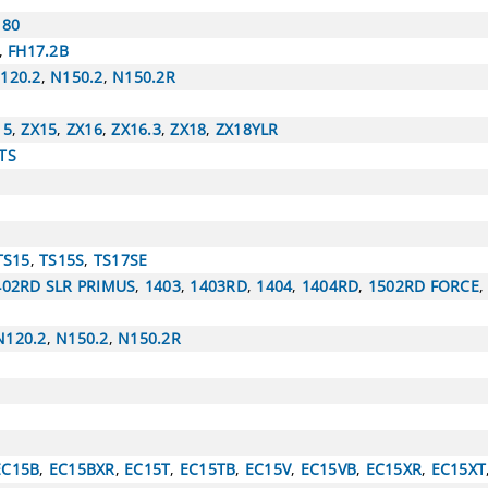
180
,
FH17.2B
120.2
,
N150.2
,
N150.2R
15
,
ZX15
,
ZX16
,
ZX16.3
,
ZX18
,
ZX18YLR
TS
TS15
,
TS15S
,
TS17SE
402RD SLR PRIMUS
,
1403
,
1403RD
,
1404
,
1404RD
,
1502RD FORCE
N120.2
,
N150.2
,
N150.2R
EC15B
,
EC15BXR
,
EC15T
,
EC15TB
,
EC15V
,
EC15VB
,
EC15XR
,
EC15XT