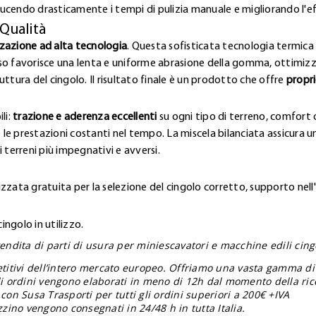
ucendo drasticamente i tempi di pulizia manuale e migliorando l'e
 Qualità
zzazione ad alta tecnologia
. Questa sofisticata tecnologia termica 
so favorisce una lenta e uniforme abrasione della gomma, ottimizz
ttura del cingolo. Il risultato finale è un prodotto che offre
propri
li:
trazione e aderenza eccellenti
su ogni tipo di terreno, comfort o
 le prestazioni costanti nel tempo. La miscela bilanciata assicura una
 terreni più impegnativi e avversi.
zzata gratuita per la selezione del cingolo corretto, supporto nell
ngolo in utilizzo.
endita di parti di usura per miniescavatori e macchine edili cingol
etitivi dell’intero mercato europeo. Offriamo una vasta gamma di
gli ordini vengono elaborati in meno di 12h dal momento della ric
con Susa Trasporti per tutti gli ordini superiori a 200€ +IVA
zzino vengono consegnati in 24/48 h in tutta Italia.