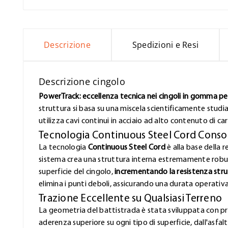
Descrizione
Spedizioni e Resi
Descrizione cingolo
PowerTrack: eccellenza tecnica nei cingoli in gomma per 
struttura si basa su una miscela scientificamente studi
utilizza cavi continui in acciaio ad alto contenuto di ca
Tecnologia Continuous Steel Cord Conso
La tecnologia
Continuous Steel Cord
è alla base della r
sistema crea una struttura interna estremamente robust
superficie del cingolo,
incrementando la resistenza stru
elimina i punti deboli, assicurando una durata operativ
Trazione Eccellente su Qualsiasi Terreno
La geometria del battistrada è stata sviluppata con pr
aderenza superiore su ogni tipo di superficie, dall'asfa