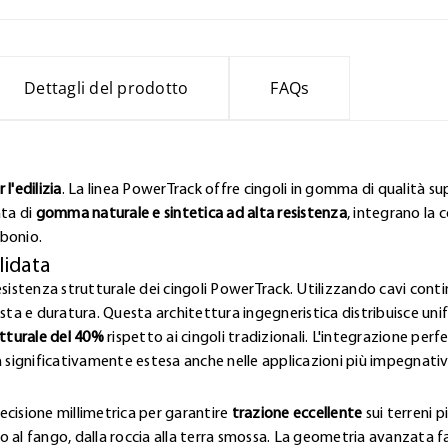
Dettagli del prodotto
FAQs
l'edilizia
. La linea PowerTrack offre cingoli in gomma di qualità sup
ata di
gomma naturale e sintetica ad alta resistenza
, integrano la 
rbonio.
lidata
esistenza strutturale dei cingoli PowerTrack. Utilizzando cavi contin
a e duratura. Questa architettura ingegneristica distribuisce uni
tturale del 40%
rispetto ai cingoli tradizionali. L'integrazione pe
a significativamente estesa anche nelle applicazioni più impegnativ
ecisione millimetrica per garantire
trazione eccellente
sui terreni p
lto al fango, dalla roccia alla terra smossa. La geometria avanzata 