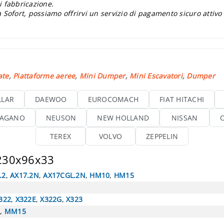
i fabbricazione.
 Sofort, possiamo offrirvi un servizio di pagamento sicuro attivo
ate
,
Piattaforme aeree
,
Mini Dumper
,
Mini Escavatori
,
Dumper
LLAR
DAEWOO
EUROCOMACH
FIAT HITACHI
AGANO
NEUSON
NEW HOLLAND
NISSAN
TEREX
VOLVO
ZEPPELIN
 230x96x33
.2
,
AX17.2N
,
AX17CGL.2N
,
HM10
,
HM15
322
,
X322E
,
X322G
,
X323
5
,
MM15