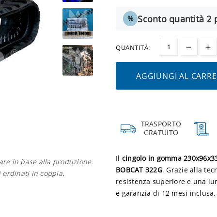
Sconto quantità 2 p
%
QUANTITÀ:
AGGIUNGI AL CARR
TRASPORTO
GRATUITO
Il
cingolo in gomma 230x96x3
iare in base alla produzione.
BOBCAT 322G
. Grazie alla te
i ordinati in coppia.
resistenza superiore e una lun
e garanzia di 12 mesi inclusa.