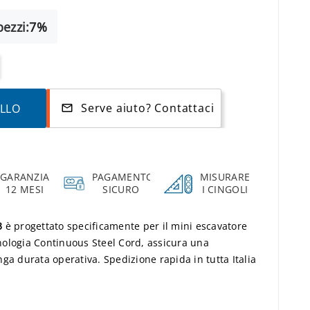
ezzi:
7%
Serve aiuto? Contattaci
ELLO
mail_outline
GARANZIA
PAGAMENTO
MISURARE
12 MESI
SICURO
I CINGOLI
3
è progettato specificamente per il mini escavatore
cnologia Continuous Steel Cord, assicura una
ga durata operativa. Spedizione rapida in tutta Italia