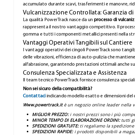
accumulato durante scavi, trasferimenti e manovre, rid
Vulcanizzazione Controllata: Garanzia di
La qualità PowerTrack nasce da un
processo di vulcani
rappresenta il nostro vantaggio competitivo. Il proces
gomma e tutti i componenti metallici presenti nella stru
Vantaggi Operativi Tangibili sul Cantiere
I vantaggi operativi dei cingoli PowerTrack sono tangibi
delle vibrazioni, efficienza di auto-pulizia che mantiene
all'abrasione, garantendo prestazioni ottimali anche sui
Consulenza Specializzata e Assistenza
Il team tecnico PowerTrack fornisce consulenza speciali
Non sei sicuro della compatibilità?
Contattaci
indicando modello esatto e dimensioni del ci
Www.powertrack.it
è un negozio online leader nella v
MIGLIOR PREZZO:
i nostri prezzi sono i più comp
MINOR TEMPO DI ELABORAZIONE ORDINI:
tutti 
SPEDIZIONI GRATUITE:
ti regaliamo la spedizione 
SPEDIZIONI RAPIDE:
i prodotti disponibili a maga