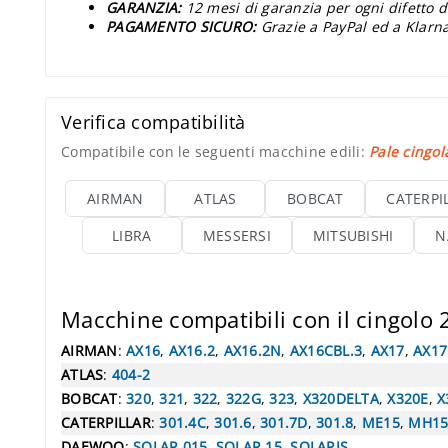
GARANZIA:
12 mesi di garanzia per ogni difetto d
PAGAMENTO SICURO:
Grazie a PayPal ed a Klarna
Verifica compatibilità
Compatibile con le seguenti macchine edili:
Pale cingol
AIRMAN
ATLAS
BOBCAT
CATERPI
LIBRA
MESSERSI
MITSUBISHI
N
Macchine compatibili con il cingolo
AIRMAN
:
AX16
,
AX16.2
,
AX16.2N
,
AX16CBL.3
,
AX17
,
AX17
ATLAS
:
404-2
BOBCAT
:
320
,
321
,
322
,
322G
,
323
,
X320DELTA
,
X320E
,
X
CATERPILLAR
:
301.4C
,
301.6
,
301.7D
,
301.8
,
ME15
,
MH1
DAEWOO
:
SOLAR 015
,
SOLAR 15
,
SOLARIS