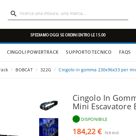

SPEDIAMO OGGI SE ORDINI ENTRO LE 15.00
CINGOLI POWERTRACK
SUPPORTO TECNICO
FAQS
rack
BOBCAT
322G
Cingolo in gomma 230x96x33 per mi
Cingolo In Gom
Mini Escavatore
DISPONIBILE
184,22 €
IVA incl.