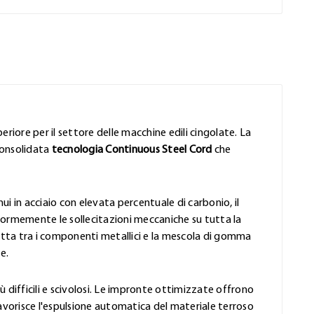
eriore per il settore delle macchine edili cingolate. La
consolidata
tecnologia Continuous Steel Cord
che
ui in acciaio con elevata percentuale di carbonio, il
formemente le sollecitazioni meccaniche su tutta la
rfetta tra i componenti metallici e la mescola di gomma
e.
iù difficili e scivolosi. Le impronte ottimizzate offrono
favorisce l'espulsione automatica del materiale terroso