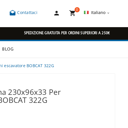
0



Contattaci
Italiano

SPEDIZIONE GRATUITA PER ORDINI SUPERIORI A 250€
BLOG
ni escavatore BOBCAT 322G
ma 230x96x33 Per
 BOBCAT 322G