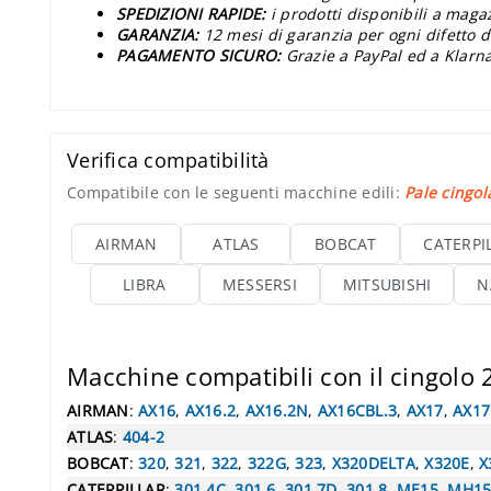
SPEDIZIONI RAPIDE:
i prodotti disponibili a maga
GARANZIA:
12 mesi di garanzia per ogni difetto d
PAGAMENTO SICURO:
Grazie a PayPal ed a Klarna
Verifica compatibilità
Compatibile con le seguenti macchine edili:
Pale cingol
AIRMAN
ATLAS
BOBCAT
CATERPI
LIBRA
MESSERSI
MITSUBISHI
N
Macchine compatibili con il cingolo
AIRMAN
:
AX16
,
AX16.2
,
AX16.2N
,
AX16CBL.3
,
AX17
,
AX17
ATLAS
:
404-2
BOBCAT
:
320
,
321
,
322
,
322G
,
323
,
X320DELTA
,
X320E
,
X
CATERPILLAR
:
301.4C
,
301.6
,
301.7D
,
301.8
,
ME15
,
MH1