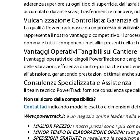
aderenza superiore su ogni tipo di superficie, dall'asfa
accumulato durante scavi, trasferimenti e manovre, rid
Vulcanizzazione Controllata: Garanzia di
La qualità PowerTrack nasce da un
processo di vulcani
rappresenta il nostro vantaggio competitivo. Il proces
gomma e tutti i componenti metallici presenti nella stru
Vantaggi Operativi Tangibili sul Cantiere
I vantaggi operativi dei cingoli PowerTrack sono tangibi
delle vibrazioni, efficienza di auto-pulizia che mantiene
all'abrasione, garantendo prestazioni ottimali anche sui
Consulenza Specializzata e Assistenza
Il team tecnico PowerTrack fornisce consulenza speciali
Non sei sicuro della compatibilità?
Contattaci
indicando modello esatto e dimensioni del ci
Www.powertrack.it
è un negozio online leader nella v
MIGLIOR PREZZO:
i nostri prezzi sono i più comp
MINOR TEMPO DI ELABORAZIONE ORDINI:
tutti 
SPEDIZIONI GRATUITE:
ti regaliamo la spedizione 