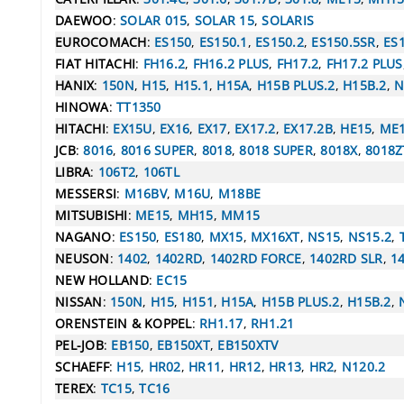
DAEWOO
:
SOLAR 015
,
SOLAR 15
,
SOLARIS
EUROCOMACH
:
ES150
,
ES150.1
,
ES150.2
,
ES150.5SR
,
ES
FIAT HITACHI
:
FH16.2
,
FH16.2 PLUS
,
FH17.2
,
FH17.2 PLUS
HANIX
:
150N
,
H15
,
H15.1
,
H15A
,
H15B PLUS.2
,
H15B.2
,
N
HINOWA
:
TT1350
HITACHI
:
EX15U
,
EX16
,
EX17
,
EX17.2
,
EX17.2B
,
HE15
,
ME
JCB
:
8016
,
8016 SUPER
,
8018
,
8018 SUPER
,
8018X
,
8018Z
LIBRA
:
106T2
,
106TL
MESSERSI
:
M16BV
,
M16U
,
M18BE
MITSUBISHI
:
ME15
,
MH15
,
MM15
NAGANO
:
ES150
,
ES180
,
MX15
,
MX16XT
,
NS15
,
NS15.2
,
NEUSON
:
1402
,
1402RD
,
1402RD FORCE
,
1402RD SLR
,
1
NEW HOLLAND
:
EC15
NISSAN
:
150N
,
H15
,
H151
,
H15A
,
H15B PLUS.2
,
H15B.2
,
ORENSTEIN & KOPPEL
:
RH1.17
,
RH1.21
PEL-JOB
:
EB150
,
EB150XT
,
EB150XTV
SCHAEFF
:
H15
,
HR02
,
HR11
,
HR12
,
HR13
,
HR2
,
N120.2
TEREX
:
TC15
,
TC16