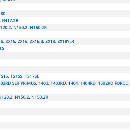
180
,
FH17.2B
120.2
,
N150.2
,
N150.2R
15
,
ZX15
,
ZX16
,
ZX16.3
,
ZX18
,
ZX18YLR
TS
TS15
,
TS15S
,
TS17SE
402RD SLR PRIMUS
,
1403
,
1403RD
,
1404
,
1404RD
,
1502RD FORCE
N120.2
,
N150.2
,
N150.2R