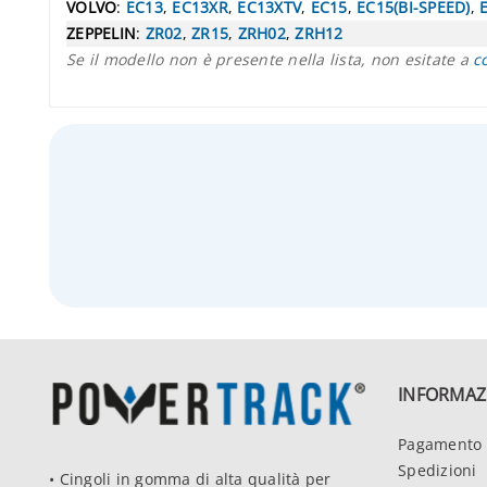
VOLVO
:
EC13
,
EC13XR
,
EC13XTV
,
EC15
,
EC15(BI-SPEED)
,
ZEPPELIN
:
ZR02
,
ZR15
,
ZRH02
,
ZRH12
Se il modello non è presente nella lista, non esitate a
c
INFORMAZ
Pagamento 
Spedizioni
• Cingoli in gomma di alta qualità per