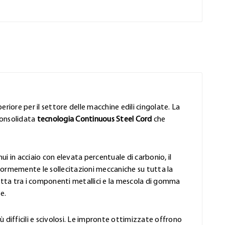
eriore per il settore delle macchine edili cingolate. La
consolidata
tecnologia Continuous Steel Cord
che
ui in acciaio con elevata percentuale di carbonio, il
formemente le sollecitazioni meccaniche su tutta la
rfetta tra i componenti metallici e la mescola di gomma
e.
iù difficili e scivolosi. Le impronte ottimizzate offrono