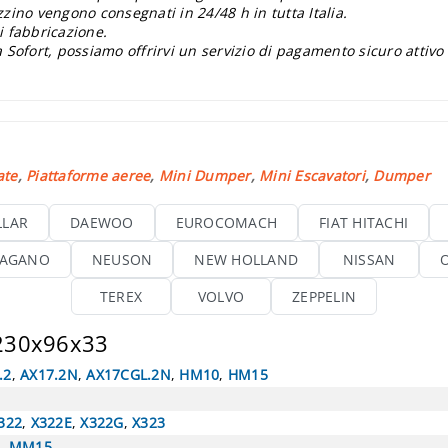
zzino vengono consegnati in 24/48 h in tutta Italia.
i fabbricazione.
 Sofort, possiamo offrirvi un servizio di pagamento sicuro attivo
ate
,
Piattaforme aeree
,
Mini Dumper
,
Mini Escavatori
,
Dumper
LLAR
DAEWOO
EUROCOMACH
FIAT HITACHI
AGANO
NEUSON
NEW HOLLAND
NISSAN
TEREX
VOLVO
ZEPPELIN
 230x96x33
.2
,
AX17.2N
,
AX17CGL.2N
,
HM10
,
HM15
322
,
X322E
,
X322G
,
X323
5
,
MM15