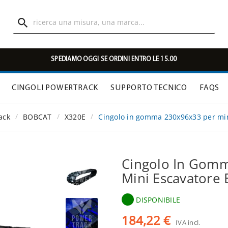

SPEDIAMO OGGI SE ORDINI ENTRO LE 15.00
CINGOLI POWERTRACK
SUPPORTO TECNICO
FAQS
ack
BOBCAT
X320E
Cingolo in gomma 230x96x33 per mi
Cingolo In Gom
Mini Escavatore
DISPONIBILE
184,22 €
IVA incl.