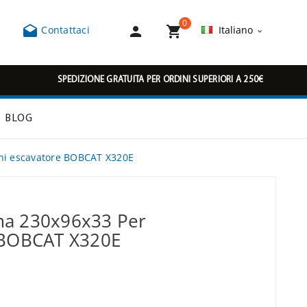
0



Contattaci
Italiano

SPEDIZIONE GRATUITA PER ORDINI SUPERIORI A 250€
BLOG
ni escavatore BOBCAT X320E
ma 230x96x33 Per
 BOBCAT X320E