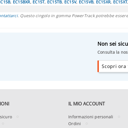
EC15B
,
EC15BXR
,
EC15T
,
EC15TB
,
EC15V
,
EC15VB
,
EC15XR
,
EC15XT
ontattarci
. Questo cingolo in gomma PowerTrack potrebbe essere 
Non sei sicu
Consulta la nos
Scopri ora t
IONI
IL MIO ACCOUNT
sicuro
Informazioni personali
Ordini