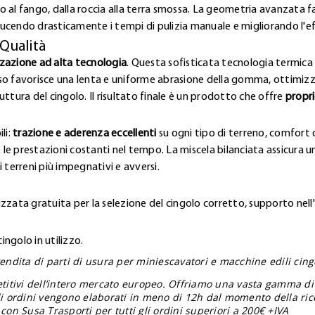
lto al fango, dalla roccia alla terra smossa. La geometria avanzata 
ucendo drasticamente i tempi di pulizia manuale e migliorando l'e
 Qualità
zzazione ad alta tecnologia
. Questa sofisticata tecnologia termica 
so favorisce una lenta e uniforme abrasione della gomma, ottimizz
ttura del cingolo. Il risultato finale è un prodotto che offre
propri
li:
trazione e aderenza eccellenti
su ogni tipo di terreno, comfort o
 le prestazioni costanti nel tempo. La miscela bilanciata assicura una
 terreni più impegnativi e avversi.
zzata gratuita per la selezione del cingolo corretto, supporto nell
ngolo in utilizzo.
endita di parti di usura per miniescavatori e macchine edili cingol
etitivi dell’intero mercato europeo. Offriamo una vasta gamma di
gli ordini vengono elaborati in meno di 12h dal momento della ric
con Susa Trasporti per tutti gli ordini superiori a 200€ +IVA