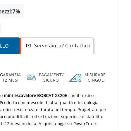
ezzi:
7%
Serve aiuto? Contattaci
ELLO
mail_outline
GARANZIA
PAGAMENTO
MISURARE
12 MESI
SICURO
I CINGOLI
uo
mini escavatore BOBCAT X320E
con il nostro
 Prodotto con mescole di alta qualità e tecnologia
antire resistenza e durata nel tempo. Progettato per
oro più difficili, offre trazione superiore e stabilità.
di 12 mesi inclusa. Acquista oggi su PowerTrack!