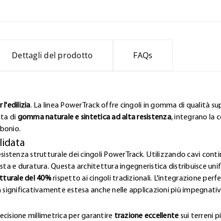
Dettagli del prodotto
FAQs
l'edilizia
. La linea PowerTrack offre cingoli in gomma di qualità sup
ata di
gomma naturale e sintetica ad alta resistenza
, integrano la 
rbonio.
lidata
esistenza strutturale dei cingoli PowerTrack. Utilizzando cavi contin
a e duratura. Questa architettura ingegneristica distribuisce uni
tturale del 40%
rispetto ai cingoli tradizionali. L'integrazione pe
a significativamente estesa anche nelle applicazioni più impegnativ
ecisione millimetrica per garantire
trazione eccellente
sui terreni p