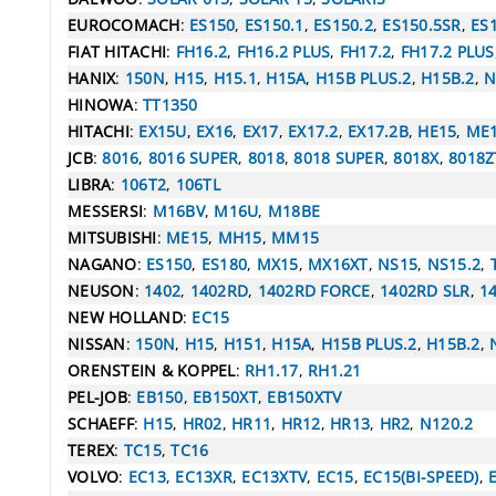
EUROCOMACH
:
ES150
,
ES150.1
,
ES150.2
,
ES150.5SR
,
ES
FIAT HITACHI
:
FH16.2
,
FH16.2 PLUS
,
FH17.2
,
FH17.2 PLUS
HANIX
:
150N
,
H15
,
H15.1
,
H15A
,
H15B PLUS.2
,
H15B.2
,
N
HINOWA
:
TT1350
HITACHI
:
EX15U
,
EX16
,
EX17
,
EX17.2
,
EX17.2B
,
HE15
,
ME
JCB
:
8016
,
8016 SUPER
,
8018
,
8018 SUPER
,
8018X
,
8018Z
LIBRA
:
106T2
,
106TL
MESSERSI
:
M16BV
,
M16U
,
M18BE
MITSUBISHI
:
ME15
,
MH15
,
MM15
NAGANO
:
ES150
,
ES180
,
MX15
,
MX16XT
,
NS15
,
NS15.2
,
NEUSON
:
1402
,
1402RD
,
1402RD FORCE
,
1402RD SLR
,
1
NEW HOLLAND
:
EC15
NISSAN
:
150N
,
H15
,
H151
,
H15A
,
H15B PLUS.2
,
H15B.2
,
ORENSTEIN & KOPPEL
:
RH1.17
,
RH1.21
PEL-JOB
:
EB150
,
EB150XT
,
EB150XTV
SCHAEFF
:
H15
,
HR02
,
HR11
,
HR12
,
HR13
,
HR2
,
N120.2
TEREX
:
TC15
,
TC16
VOLVO
:
EC13
,
EC13XR
,
EC13XTV
,
EC15
,
EC15(BI-SPEED)
,