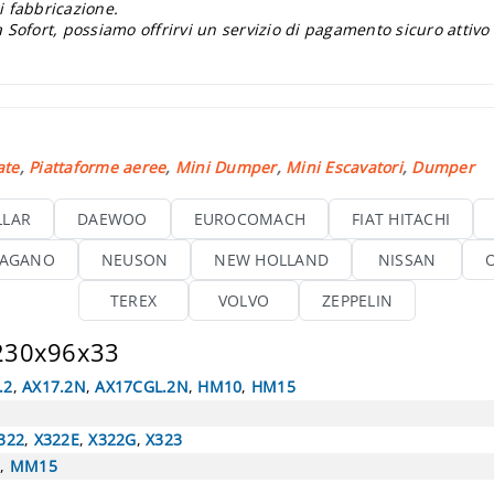
i fabbricazione.
 Sofort, possiamo offrirvi un servizio di pagamento sicuro attivo
ate
,
Piattaforme aeree
,
Mini Dumper
,
Mini Escavatori
,
Dumper
LLAR
DAEWOO
EUROCOMACH
FIAT HITACHI
AGANO
NEUSON
NEW HOLLAND
NISSAN
TEREX
VOLVO
ZEPPELIN
 230x96x33
.2
,
AX17.2N
,
AX17CGL.2N
,
HM10
,
HM15
322
,
X322E
,
X322G
,
X323
5
,
MM15