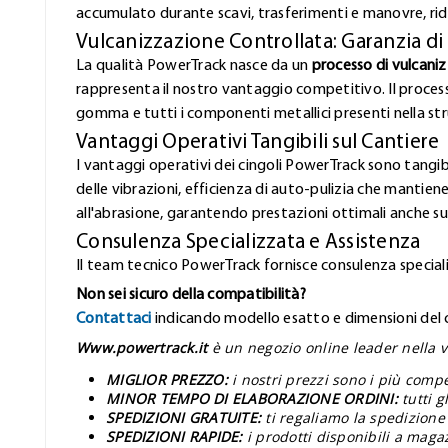
accumulato durante scavi, trasferimenti e manovre, rid
Vulcanizzazione Controllata: Garanzia di
La qualità PowerTrack nasce da un
processo di vulcani
rappresenta il nostro vantaggio competitivo. Il proces
gomma e tutti i componenti metallici presenti nella stru
Vantaggi Operativi Tangibili sul Cantiere
I vantaggi operativi dei cingoli PowerTrack sono tangibi
delle vibrazioni, efficienza di auto-pulizia che mantiene
all'abrasione, garantendo prestazioni ottimali anche sui
Consulenza Specializzata e Assistenza
Il team tecnico PowerTrack fornisce consulenza speciali
Non sei sicuro della compatibilità?
Contattaci
indicando modello esatto e dimensioni del ci
Www.powertrack.it
è un negozio online leader nella v
MIGLIOR PREZZO:
i nostri prezzi sono i più comp
MINOR TEMPO DI ELABORAZIONE ORDINI:
tutti 
SPEDIZIONI GRATUITE:
ti regaliamo la spedizione 
SPEDIZIONI RAPIDE:
i prodotti disponibili a maga