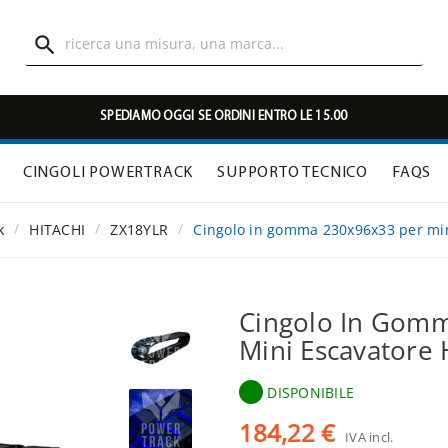

SPEDIAMO OGGI SE ORDINI ENTRO LE 15.00
CINGOLI POWERTRACK
SUPPORTO TECNICO
FAQS
k
HITACHI
ZX18YLR
Cingolo in gomma 230x96x33 per mi
Cingolo In Gom
Mini Escavatore
DISPONIBILE
184,22 €
IVA incl.