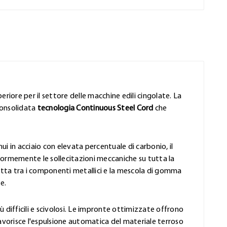
eriore per il settore delle macchine edili cingolate. La
consolidata
tecnologia Continuous Steel Cord
che
ui in acciaio con elevata percentuale di carbonio, il
formemente le sollecitazioni meccaniche su tutta la
rfetta tra i componenti metallici e la mescola di gomma
e.
iù difficili e scivolosi. Le impronte ottimizzate offrono
favorisce l'espulsione automatica del materiale terroso