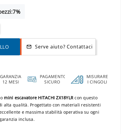
ezzi:
7%
Serve aiuto? Contattaci
ELLO
mail_outline
GARANZIA
PAGAMENTO
MISURARE
12 MESI
SICURO
I CINGOLI
uo
mini escavatore HITACHI ZX18YLR
con questo
i alta qualità. Progettato con materiali resistenti
 eccellente e massima stabilità operativa su ogni
garanzia inclusa.