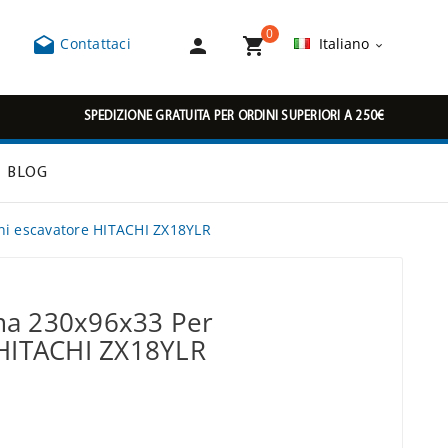
0



Contattaci
Italiano

SPEDIZIONE GRATUITA PER ORDINI SUPERIORI A 250€
BLOG
ni escavatore HITACHI ZX18YLR
ma 230x96x33 Per
 HITACHI ZX18YLR