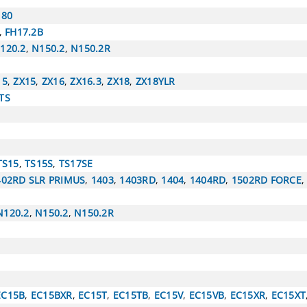
180
,
FH17.2B
120.2
,
N150.2
,
N150.2R
15
,
ZX15
,
ZX16
,
ZX16.3
,
ZX18
,
ZX18YLR
TS
TS15
,
TS15S
,
TS17SE
402RD SLR PRIMUS
,
1403
,
1403RD
,
1404
,
1404RD
,
1502RD FORCE
N120.2
,
N150.2
,
N150.2R
EC15B
,
EC15BXR
,
EC15T
,
EC15TB
,
EC15V
,
EC15VB
,
EC15XR
,
EC15XT