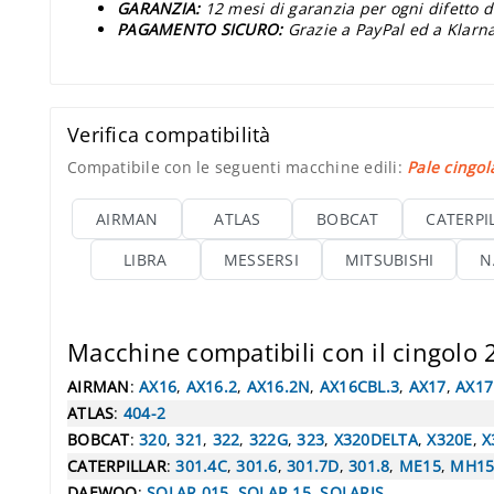
GARANZIA:
12 mesi di garanzia per ogni difetto d
PAGAMENTO SICURO:
Grazie a PayPal ed a Klarna
Verifica compatibilità
Compatibile con le seguenti macchine edili:
Pale cingol
AIRMAN
ATLAS
BOBCAT
CATERPI
LIBRA
MESSERSI
MITSUBISHI
N
Macchine compatibili con il cingolo
AIRMAN
:
AX16
,
AX16.2
,
AX16.2N
,
AX16CBL.3
,
AX17
,
AX17
ATLAS
:
404-2
BOBCAT
:
320
,
321
,
322
,
322G
,
323
,
X320DELTA
,
X320E
,
X
CATERPILLAR
:
301.4C
,
301.6
,
301.7D
,
301.8
,
ME15
,
MH1
DAEWOO
:
SOLAR 015
,
SOLAR 15
,
SOLARIS