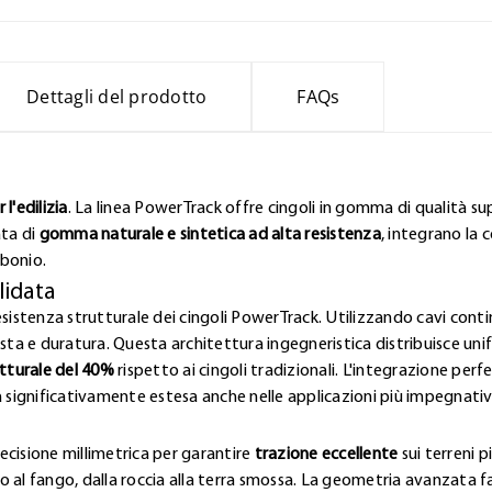
Dettagli del prodotto
FAQs
l'edilizia
. La linea PowerTrack offre cingoli in gomma di qualità sup
ata di
gomma naturale e sintetica ad alta resistenza
, integrano la 
rbonio.
lidata
esistenza strutturale dei cingoli PowerTrack. Utilizzando cavi contin
a e duratura. Questa architettura ingegneristica distribuisce uni
tturale del 40%
rispetto ai cingoli tradizionali. L'integrazione pe
a significativamente estesa anche nelle applicazioni più impegnativ
ecisione millimetrica per garantire
trazione eccellente
sui terreni p
lto al fango, dalla roccia alla terra smossa. La geometria avanzata 