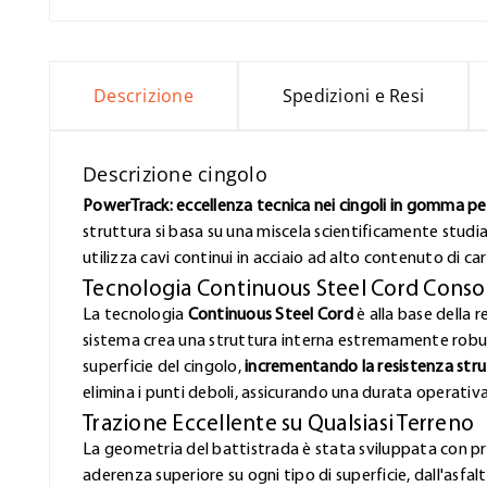
Descrizione
Spedizioni e Resi
Descrizione cingolo
PowerTrack: eccellenza tecnica nei cingoli in gomma per 
struttura si basa su una miscela scientificamente studi
utilizza cavi continui in acciaio ad alto contenuto di ca
Tecnologia Continuous Steel Cord Conso
La tecnologia
Continuous Steel Cord
è alla base della r
sistema crea una struttura interna estremamente robust
superficie del cingolo,
incrementando la resistenza stru
elimina i punti deboli, assicurando una durata operativ
Trazione Eccellente su Qualsiasi Terreno
La geometria del battistrada è stata sviluppata con pr
aderenza superiore su ogni tipo di superficie, dall'asfa