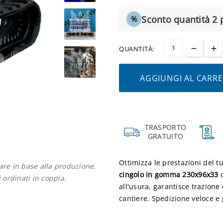
Sconto quantità 2 p
%
QUANTITÀ:
AGGIUNGI AL CARR
TRASPORTO
GRATUITO
Ottimizza le prestazioni del t
iare in base alla produzione.
cingolo in gomma 230x96x33
d
i ordinati in coppia.
all'usura, garantisce trazione
cantiere. Spedizione veloce e 