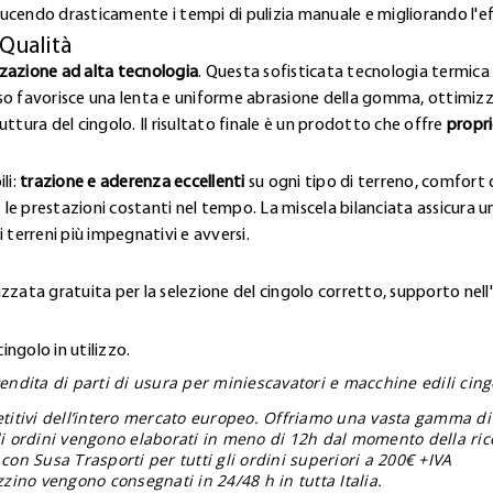
ucendo drasticamente i tempi di pulizia manuale e migliorando l'e
 Qualità
zzazione ad alta tecnologia
. Questa sofisticata tecnologia termica 
so favorisce una lenta e uniforme abrasione della gomma, ottimizz
ttura del cingolo. Il risultato finale è un prodotto che offre
propri
li:
trazione e aderenza eccellenti
su ogni tipo di terreno, comfort o
 le prestazioni costanti nel tempo. La miscela bilanciata assicura una
 terreni più impegnativi e avversi.
zzata gratuita per la selezione del cingolo corretto, supporto nell
ngolo in utilizzo.
endita di parti di usura per miniescavatori e macchine edili cingol
etitivi dell’intero mercato europeo. Offriamo una vasta gamma di
gli ordini vengono elaborati in meno di 12h dal momento della ric
con Susa Trasporti per tutti gli ordini superiori a 200€ +IVA
zzino vengono consegnati in 24/48 h in tutta Italia.