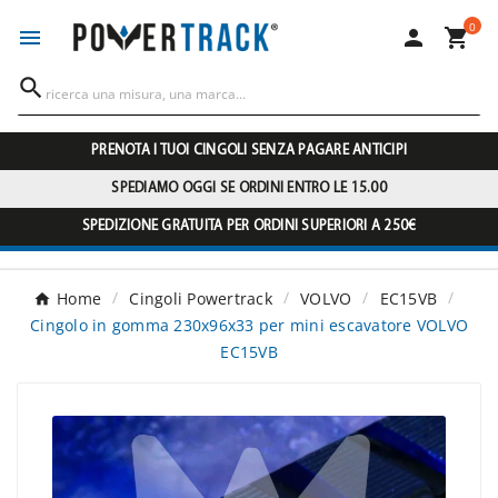
0




PRENOTA I TUOI CINGOLI SENZA PAGARE ANTICIPI
SPEDIAMO OGGI SE ORDINI ENTRO LE 15.00
SPEDIZIONE GRATUITA PER ORDINI SUPERIORI A 250€
Home
Cingoli Powertrack
VOLVO
EC15VB
Cingolo in gomma 230x96x33 per mini escavatore VOLVO
EC15VB