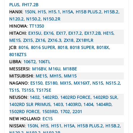
PLUS
,
FH17.2B
HANIX
:
150N
,
H15
,
H15.1
,
H15A
,
H15B PLUS.2
,
H15B.2
,
N120.2
,
N150.2
,
N150.2R
HINOWA
:
TT1350
HITACHI
:
EX15U
,
EX16
,
EX17
,
EX17.2
,
EX17.2B
,
HE15
,
ME15
,
ZX15
,
ZX16
,
ZX16.3
,
ZX18
,
ZX18YLR
JCB
:
8016
,
8016 SUPER
,
8018
,
8018 SUPER
,
8018X
,
8018ZTS
LIBRA
:
106T2
,
106TL
MESSERSI
:
M16BV
,
M16U
,
M18BE
MITSUBISHI
:
ME15
,
MH15
,
MM15
NAGANO
:
ES150
,
ES180
,
MX15
,
MX16XT
,
NS15
,
NS15.2
,
TS15
,
TS15S
,
TS17SE
NEUSON
:
1402
,
1402RD
,
1402RD FORCE
,
1402RD SLR
,
1402RD SLR PRIMUS
,
1403
,
1403RD
,
1404
,
1404RD
,
1502RD FORCE
,
1503RD
,
1702
,
2201
NEW HOLLAND
:
EC15
NISSAN
:
150N
,
H15
,
H151
,
H15A
,
H15B PLUS.2
,
H15B.2
,
N120.2
,
N150.2
,
N150.2R