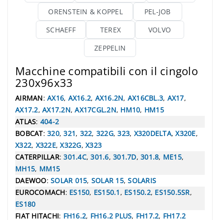
ORENSTEIN & KOPPEL
PEL-JOB
SCHAEFF
TEREX
VOLVO
ZEPPELIN
Macchine compatibili con il cingolo
230x96x33
AIRMAN
:
AX16
,
AX16.2
,
AX16.2N
,
AX16CBL.3
,
AX17
,
AX17.2
,
AX17.2N
,
AX17CGL.2N
,
HM10
,
HM15
ATLAS
:
404-2
BOBCAT
:
320
,
321
,
322
,
322G
,
323
,
X320DELTA
,
X320E
,
X322
,
X322E
,
X322G
,
X323
CATERPILLAR
:
301.4C
,
301.6
,
301.7D
,
301.8
,
ME15
,
MH15
,
MM15
DAEWOO
:
SOLAR 015
,
SOLAR 15
,
SOLARIS
EUROCOMACH
:
ES150
,
ES150.1
,
ES150.2
,
ES150.5SR
,
ES180
FIAT HITACHI
:
FH16.2
,
FH16.2 PLUS
,
FH17.2
,
FH17.2