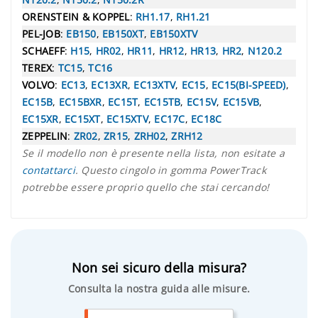
ORENSTEIN & KOPPEL
:
RH1.17
,
RH1.21
PEL-JOB
:
EB150
,
EB150XT
,
EB150XTV
SCHAEFF
:
H15
,
HR02
,
HR11
,
HR12
,
HR13
,
HR2
,
N120.2
TEREX
:
TC15
,
TC16
VOLVO
:
EC13
,
EC13XR
,
EC13XTV
,
EC15
,
EC15(BI-SPEED)
,
EC15B
,
EC15BXR
,
EC15T
,
EC15TB
,
EC15V
,
EC15VB
,
EC15XR
,
EC15XT
,
EC15XTV
,
EC17C
,
EC18C
ZEPPELIN
:
ZR02
,
ZR15
,
ZRH02
,
ZRH12
Se il modello non è presente nella lista, non esitate a
contattarci
. Questo cingolo in gomma PowerTrack
potrebbe essere proprio quello che stai cercando!
Non sei sicuro della misura?
Consulta la nostra guida alle misure.