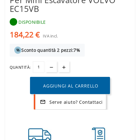
Per Mini Escavatore VOLVO
EC15VB
DISPONIBILE
184,22 €
IVA incl.
Sconto quantità 2 pezzi:
7%
%
QUANTITÀ:
AGGIUNGI AL CARRELLO
Serve aiuto? Contattaci
mail_outline