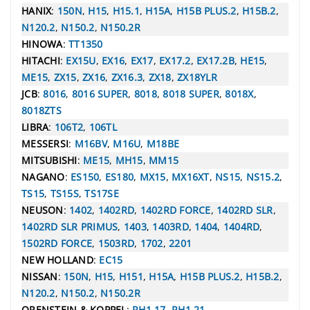
HANIX
:
150N
,
H15
,
H15.1
,
H15A
,
H15B PLUS.2
,
H15B.2
,
N120.2
,
N150.2
,
N150.2R
HINOWA
:
TT1350
HITACHI
:
EX15U
,
EX16
,
EX17
,
EX17.2
,
EX17.2B
,
HE15
,
ME15
,
ZX15
,
ZX16
,
ZX16.3
,
ZX18
,
ZX18YLR
JCB
:
8016
,
8016 SUPER
,
8018
,
8018 SUPER
,
8018X
,
8018ZTS
LIBRA
:
106T2
,
106TL
MESSERSI
:
M16BV
,
M16U
,
M18BE
MITSUBISHI
:
ME15
,
MH15
,
MM15
NAGANO
:
ES150
,
ES180
,
MX15
,
MX16XT
,
NS15
,
NS15.2
,
TS15
,
TS15S
,
TS17SE
NEUSON
:
1402
,
1402RD
,
1402RD FORCE
,
1402RD SLR
,
1402RD SLR PRIMUS
,
1403
,
1403RD
,
1404
,
1404RD
,
1502RD FORCE
,
1503RD
,
1702
,
2201
NEW HOLLAND
:
EC15
NISSAN
:
150N
,
H15
,
H151
,
H15A
,
H15B PLUS.2
,
H15B.2
,
N120.2
,
N150.2
,
N150.2R
ORENSTEIN & KOPPEL
:
RH1.17
,
RH1.21