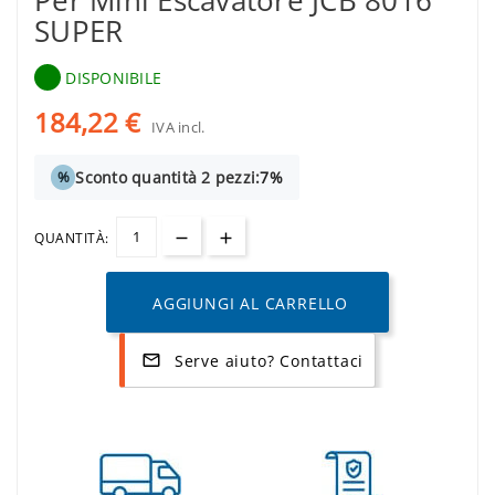
Per Mini Escavatore JCB 8016
SUPER
DISPONIBILE
184,22 €
IVA incl.
Sconto quantità 2 pezzi:
7%
%
QUANTITÀ:
AGGIUNGI AL CARRELLO
Serve aiuto? Contattaci
mail_outline