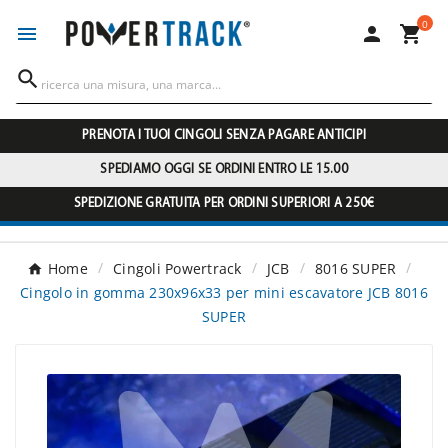
0




PRENOTA I TUOI CINGOLI SENZA PAGARE ANTICIPI
SPEDIAMO OGGI SE ORDINI ENTRO LE 15.00
SPEDIZIONE GRATUITA PER ORDINI SUPERIORI A 250€
Home
Cingoli Powertrack
JCB
8016 SUPER
Cingolo in gomma 230x96x33 per mini escavatore JCB 8016
SUPER