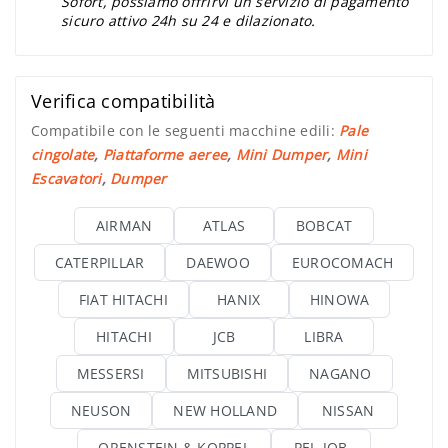
Sofort, possiamo offrirvi un servizio di pagamento
sicuro attivo 24h su 24 e dilazionato.
Verifica compatibilità
Compatibile con le seguenti macchine edili:
Pale
cingolate
,
Piattaforme aeree
,
Mini Dumper
,
Mini
Escavatori
,
Dumper
AIRMAN
ATLAS
BOBCAT
CATERPILLAR
DAEWOO
EUROCOMACH
FIAT HITACHI
HANIX
HINOWA
HITACHI
JCB
LIBRA
MESSERSI
MITSUBISHI
NAGANO
NEUSON
NEW HOLLAND
NISSAN
ORENSTEIN & KOPPEL
PEL-JOB