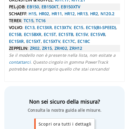
PEL-JOB
:
EB150
,
EB150XT
,
EB150XTV
SCHAEFF
:
H15
,
HR02
,
HR11
,
HR12
,
HR13
,
HR2
,
N120.2
TEREX
:
TC15
,
TC16
VOLVO
:
EC13
,
EC13XR
,
EC13XTV
,
EC15
,
EC15(BI-SPEED)
,
EC15B
,
EC15BXR
,
EC15T
,
EC15TB
,
EC15V
,
EC15VB
,
EC15XR
,
EC15XT
,
EC15XTV
,
EC17C
,
EC18C
ZEPPELIN
:
ZR02
,
ZR15
,
ZRH02
,
ZRH12
Se il modello non è presente nella lista, non esitate a
contattarci
. Questo cingolo in gomma PowerTrack
potrebbe essere proprio quello che stai cercando!
Non sei sicuro della misura?
Consulta la nostra guida alle misure.
Scopri ora tutti i dettagli