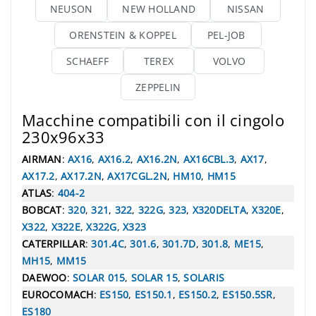
NEUSON
NEW HOLLAND
NISSAN
ORENSTEIN & KOPPEL
PEL-JOB
SCHAEFF
TEREX
VOLVO
ZEPPELIN
Macchine compatibili con il cingolo
230x96x33
AIRMAN
:
AX16
,
AX16.2
,
AX16.2N
,
AX16CBL.3
,
AX17
,
AX17.2
,
AX17.2N
,
AX17CGL.2N
,
HM10
,
HM15
ATLAS
:
404-2
BOBCAT
:
320
,
321
,
322
,
322G
,
323
,
X320DELTA
,
X320E
,
X322
,
X322E
,
X322G
,
X323
CATERPILLAR
:
301.4C
,
301.6
,
301.7D
,
301.8
,
ME15
,
MH15
,
MM15
DAEWOO
:
SOLAR 015
,
SOLAR 15
,
SOLARIS
EUROCOMACH
:
ES150
,
ES150.1
,
ES150.2
,
ES150.5SR
,
ES180