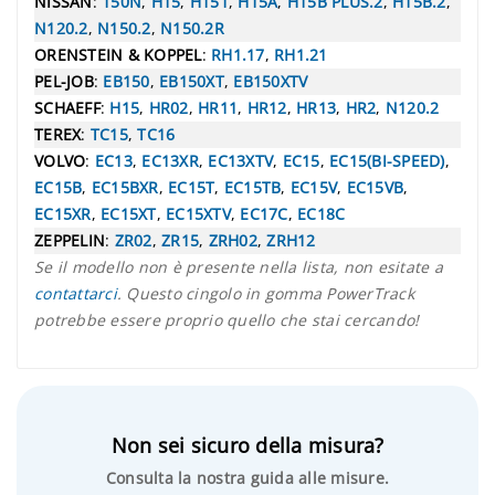
NISSAN
:
150N
,
H15
,
H151
,
H15A
,
H15B PLUS.2
,
H15B.2
,
N120.2
,
N150.2
,
N150.2R
ORENSTEIN & KOPPEL
:
RH1.17
,
RH1.21
PEL-JOB
:
EB150
,
EB150XT
,
EB150XTV
SCHAEFF
:
H15
,
HR02
,
HR11
,
HR12
,
HR13
,
HR2
,
N120.2
TEREX
:
TC15
,
TC16
VOLVO
:
EC13
,
EC13XR
,
EC13XTV
,
EC15
,
EC15(BI-SPEED)
,
EC15B
,
EC15BXR
,
EC15T
,
EC15TB
,
EC15V
,
EC15VB
,
EC15XR
,
EC15XT
,
EC15XTV
,
EC17C
,
EC18C
ZEPPELIN
:
ZR02
,
ZR15
,
ZRH02
,
ZRH12
Se il modello non è presente nella lista, non esitate a
contattarci
. Questo cingolo in gomma PowerTrack
potrebbe essere proprio quello che stai cercando!
Non sei sicuro della misura?
Consulta la nostra guida alle misure.