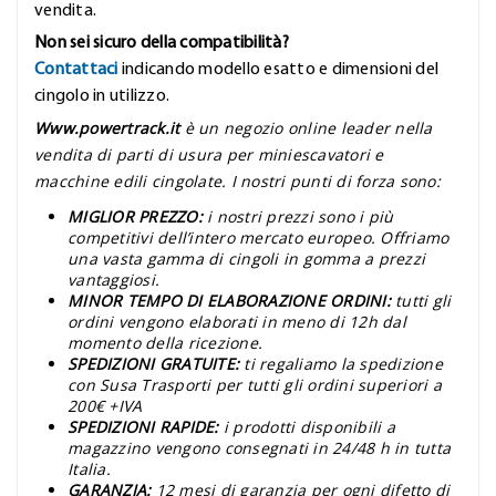
vendita.
Non sei sicuro della compatibilità?
Contattaci
indicando modello esatto e dimensioni del
cingolo in utilizzo.
Www.powertrack.it
è un negozio online leader nella
vendita di parti di usura per miniescavatori e
macchine edili cingolate. I nostri punti di forza sono:
MIGLIOR PREZZO:
i nostri prezzi sono i più
competitivi dell’intero mercato europeo. Offriamo
una vasta gamma di cingoli in gomma a prezzi
vantaggiosi.
MINOR TEMPO DI ELABORAZIONE ORDINI:
tutti gli
ordini vengono elaborati in meno di 12h dal
momento della ricezione.
SPEDIZIONI GRATUITE:
ti regaliamo la spedizione
con Susa Trasporti per tutti gli ordini superiori a
200€ +IVA
SPEDIZIONI RAPIDE:
i prodotti disponibili a
magazzino vengono consegnati in 24/48 h in tutta
Italia.
GARANZIA:
12 mesi di garanzia per ogni difetto di