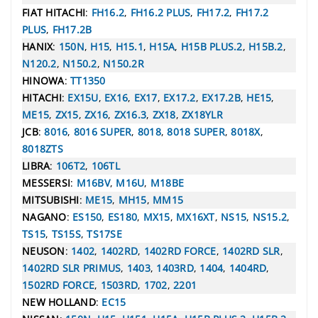
FIAT HITACHI
:
FH16.2
,
FH16.2 PLUS
,
FH17.2
,
FH17.2
PLUS
,
FH17.2B
HANIX
:
150N
,
H15
,
H15.1
,
H15A
,
H15B PLUS.2
,
H15B.2
,
N120.2
,
N150.2
,
N150.2R
HINOWA
:
TT1350
HITACHI
:
EX15U
,
EX16
,
EX17
,
EX17.2
,
EX17.2B
,
HE15
,
ME15
,
ZX15
,
ZX16
,
ZX16.3
,
ZX18
,
ZX18YLR
JCB
:
8016
,
8016 SUPER
,
8018
,
8018 SUPER
,
8018X
,
8018ZTS
LIBRA
:
106T2
,
106TL
MESSERSI
:
M16BV
,
M16U
,
M18BE
MITSUBISHI
:
ME15
,
MH15
,
MM15
NAGANO
:
ES150
,
ES180
,
MX15
,
MX16XT
,
NS15
,
NS15.2
,
TS15
,
TS15S
,
TS17SE
NEUSON
:
1402
,
1402RD
,
1402RD FORCE
,
1402RD SLR
,
1402RD SLR PRIMUS
,
1403
,
1403RD
,
1404
,
1404RD
,
1502RD FORCE
,
1503RD
,
1702
,
2201
NEW HOLLAND
:
EC15