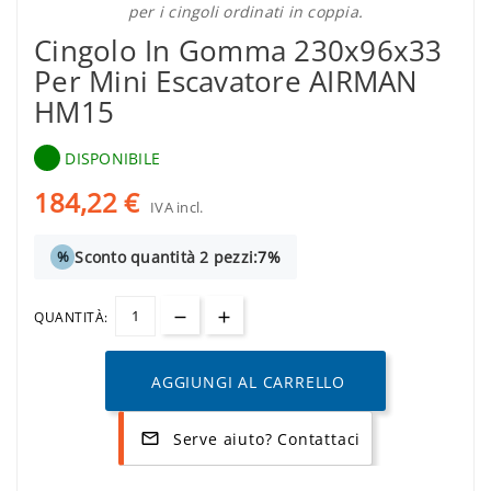
per i cingoli ordinati in coppia.
Cingolo In Gomma 230x96x33
Per Mini Escavatore AIRMAN
HM15
DISPONIBILE
184,22 €
IVA incl.
Sconto quantità 2 pezzi:
7%
%
QUANTITÀ:
AGGIUNGI AL CARRELLO
Serve aiuto? Contattaci
mail_outline