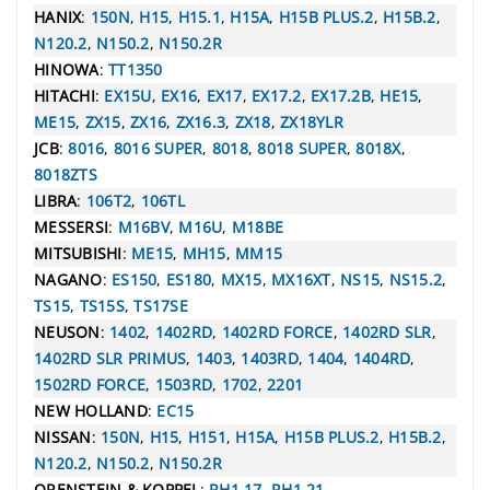
HANIX
:
150N
,
H15
,
H15.1
,
H15A
,
H15B PLUS.2
,
H15B.2
,
N120.2
,
N150.2
,
N150.2R
HINOWA
:
TT1350
HITACHI
:
EX15U
,
EX16
,
EX17
,
EX17.2
,
EX17.2B
,
HE15
,
ME15
,
ZX15
,
ZX16
,
ZX16.3
,
ZX18
,
ZX18YLR
JCB
:
8016
,
8016 SUPER
,
8018
,
8018 SUPER
,
8018X
,
8018ZTS
LIBRA
:
106T2
,
106TL
MESSERSI
:
M16BV
,
M16U
,
M18BE
MITSUBISHI
:
ME15
,
MH15
,
MM15
NAGANO
:
ES150
,
ES180
,
MX15
,
MX16XT
,
NS15
,
NS15.2
,
TS15
,
TS15S
,
TS17SE
NEUSON
:
1402
,
1402RD
,
1402RD FORCE
,
1402RD SLR
,
1402RD SLR PRIMUS
,
1403
,
1403RD
,
1404
,
1404RD
,
1502RD FORCE
,
1503RD
,
1702
,
2201
NEW HOLLAND
:
EC15
NISSAN
:
150N
,
H15
,
H151
,
H15A
,
H15B PLUS.2
,
H15B.2
,
N120.2
,
N150.2
,
N150.2R
ORENSTEIN & KOPPEL
:
RH1.17
,
RH1.21