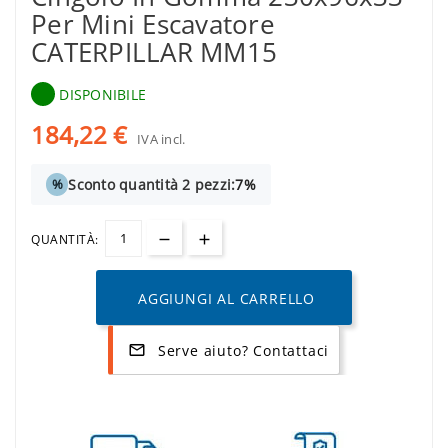
Per Mini Escavatore
CATERPILLAR MM15
DISPONIBILE
184,22 €
IVA incl.
Sconto quantità 2 pezzi:
7%
%
QUANTITÀ:
AGGIUNGI AL CARRELLO
Serve aiuto? Contattaci
mail_outline