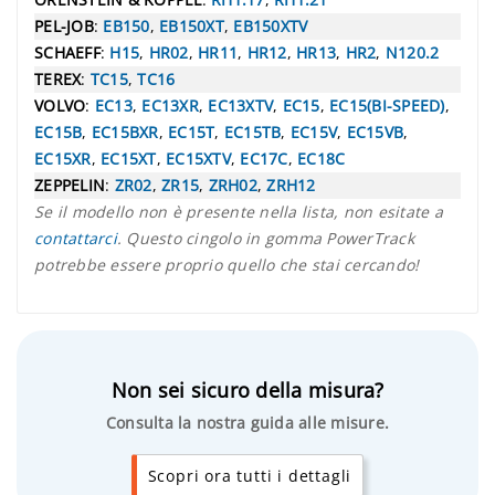
PEL-JOB
:
EB150
,
EB150XT
,
EB150XTV
SCHAEFF
:
H15
,
HR02
,
HR11
,
HR12
,
HR13
,
HR2
,
N120.2
TEREX
:
TC15
,
TC16
VOLVO
:
EC13
,
EC13XR
,
EC13XTV
,
EC15
,
EC15(BI-SPEED)
,
EC15B
,
EC15BXR
,
EC15T
,
EC15TB
,
EC15V
,
EC15VB
,
EC15XR
,
EC15XT
,
EC15XTV
,
EC17C
,
EC18C
ZEPPELIN
:
ZR02
,
ZR15
,
ZRH02
,
ZRH12
Se il modello non è presente nella lista, non esitate a
contattarci
. Questo cingolo in gomma PowerTrack
potrebbe essere proprio quello che stai cercando!
Non sei sicuro della misura?
Consulta la nostra guida alle misure.
Scopri ora tutti i dettagli