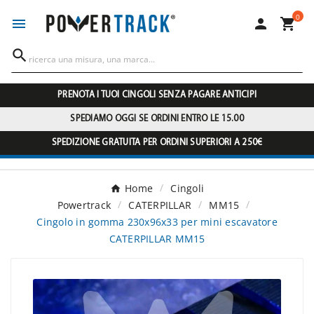
0




PRENOTA I TUOI CINGOLI SENZA PAGARE ANTICIPI
SPEDIAMO OGGI SE ORDINI ENTRO LE 15.00
SPEDIZIONE GRATUITA PER ORDINI SUPERIORI A 250€
Home
Cingoli
Powertrack
CATERPILLAR
MM15
Cingolo in gomma 230x96x33 per mini escavatore
CATERPILLAR MM15