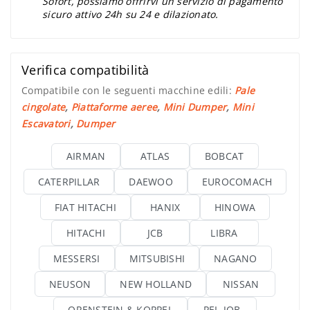
Sofort, possiamo offrirvi un servizio di pagamento
sicuro attivo 24h su 24 e dilazionato.
Verifica compatibilità
Compatibile con le seguenti macchine edili:
Pale
cingolate
,
Piattaforme aeree
,
Mini Dumper
,
Mini
Escavatori
,
Dumper
AIRMAN
ATLAS
BOBCAT
CATERPILLAR
DAEWOO
EUROCOMACH
FIAT HITACHI
HANIX
HINOWA
HITACHI
JCB
LIBRA
MESSERSI
MITSUBISHI
NAGANO
NEUSON
NEW HOLLAND
NISSAN
ORENSTEIN & KOPPEL
PEL-JOB