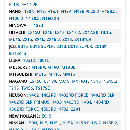
PLUS
,
FH17.2B
HANIX
:
150N
,
H15
,
H15.1
,
H15A
,
H15B PLUS.2
,
H15B.2
,
N120.2
,
N150.2
,
N150.2R
HINOWA
:
TT1350
HITACHI
:
EX15U
,
EX16
,
EX17
,
EX17.2
,
EX17.2B
,
HE15
,
ME15
,
ZX15
,
ZX16
,
ZX16.3
,
ZX18
,
ZX18YLR
JCB
:
8016
,
8016 SUPER
,
8018
,
8018 SUPER
,
8018X
,
8018ZTS
LIBRA
:
106T2
,
106TL
MESSERSI
:
M16BV
,
M16U
,
M18BE
MITSUBISHI
:
ME15
,
MH15
,
MM15
NAGANO
:
ES150
,
ES180
,
MX15
,
MX16XT
,
NS15
,
NS15.2
,
TS15
,
TS15S
,
TS17SE
NEUSON
:
1402
,
1402RD
,
1402RD FORCE
,
1402RD SLR
,
1402RD SLR PRIMUS
,
1403
,
1403RD
,
1404
,
1404RD
,
1502RD FORCE
,
1503RD
,
1702
,
2201
NEW HOLLAND
:
EC15
NISSAN
:
150N
,
H15
,
H151
,
H15A
,
H15B PLUS.2
,
H15B.2
,
N120.2
,
N150.2
,
N150.2R