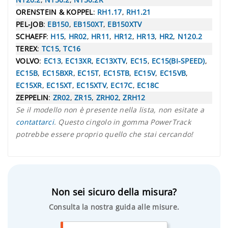
ORENSTEIN & KOPPEL
:
RH1.17
,
RH1.21
PEL-JOB
:
EB150
,
EB150XT
,
EB150XTV
SCHAEFF
:
H15
,
HR02
,
HR11
,
HR12
,
HR13
,
HR2
,
N120.2
TEREX
:
TC15
,
TC16
VOLVO
:
EC13
,
EC13XR
,
EC13XTV
,
EC15
,
EC15(BI-SPEED)
,
EC15B
,
EC15BXR
,
EC15T
,
EC15TB
,
EC15V
,
EC15VB
,
EC15XR
,
EC15XT
,
EC15XTV
,
EC17C
,
EC18C
ZEPPELIN
:
ZR02
,
ZR15
,
ZRH02
,
ZRH12
Se il modello non è presente nella lista, non esitate a
contattarci
. Questo cingolo in gomma PowerTrack
potrebbe essere proprio quello che stai cercando!
Non sei sicuro della misura?
Consulta la nostra guida alle misure.