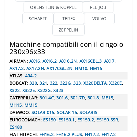
ORENSTEIN & KOPPEL
PEL-JOB
SCHAEFF
TEREX
VOLVO
ZEPPELIN
Macchine compatibili con il cingolo
230x96x33
AIRMAN
:
AX16
,
AX16.2
,
AX16.2N
,
AX16CBL.3
,
AX17
,
AX17.2
,
AX17.2N
,
AX17CGL.2N
,
HM10
,
HM15
ATLAS
:
404-2
BOBCAT
:
320
,
321
,
322
,
322G
,
323
,
X320DELTA
,
X320E
,
X322
,
X322E
,
X322G
,
X323
CATERPILLAR
:
301.4C
,
301.6
,
301.7D
,
301.8
,
ME15
,
MH15
,
MM15
DAEWOO
:
SOLAR 015
,
SOLAR 15
,
SOLARIS
EUROCOMACH
:
ES150
,
ES150.1
,
ES150.2
,
ES150.5SR
,
ES180
FIAT HITACHI
:
FH16.2
,
FH16.2 PLUS
,
FH17.2
,
FH17.2