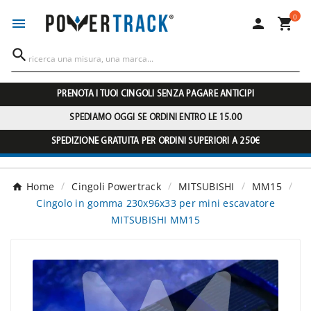
0




PRENOTA I TUOI CINGOLI SENZA PAGARE ANTICIPI
SPEDIAMO OGGI SE ORDINI ENTRO LE 15.00
SPEDIZIONE GRATUITA PER ORDINI SUPERIORI A 250€
Home
Cingoli Powertrack
MITSUBISHI
MM15
Cingolo in gomma 230x96x33 per mini escavatore
MITSUBISHI MM15