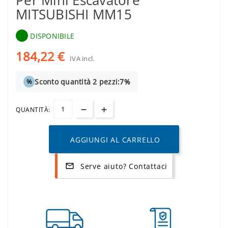
Per Mini Escavatore
MITSUBISHI MM15
DISPONIBILE
184,22 €
IVA incl.
Sconto quantità 2 pezzi:
7%
%
QUANTITÀ:
AGGIUNGI AL CARRELLO
Serve aiuto? Contattaci
mail_outline