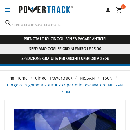
0




PRENOTA I TUOI CINGOLI SENZA PAGARE ANTICIPI
SPEDIAMO OGGI SE ORDINI ENTRO LE 15.00
SPEDIZIONE GRATUITA PER ORDINI SUPERIORI A 250€
Home
Cingoli Powertrack
NISSAN
150N
Cingolo in gomma 230x96x33 per mini escavatore NISSAN
150N