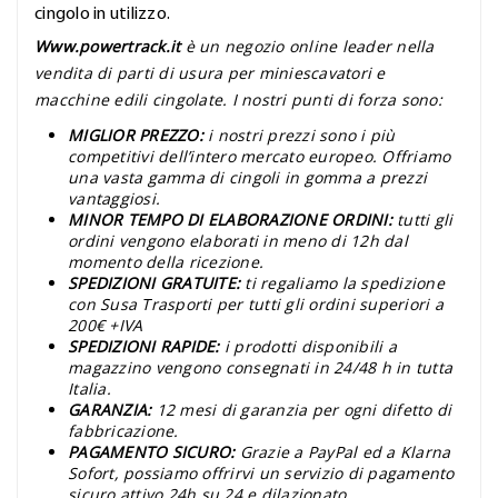
cingolo in utilizzo.
Www.powertrack.it
è un negozio online leader nella
vendita di parti di usura per miniescavatori e
macchine edili cingolate. I nostri punti di forza sono:
MIGLIOR PREZZO:
i nostri prezzi sono i più
competitivi dell’intero mercato europeo. Offriamo
una vasta gamma di cingoli in gomma a prezzi
vantaggiosi.
MINOR TEMPO DI ELABORAZIONE ORDINI:
tutti gli
ordini vengono elaborati in meno di 12h dal
momento della ricezione.
SPEDIZIONI GRATUITE:
ti regaliamo la spedizione
con Susa Trasporti per tutti gli ordini superiori a
200€ +IVA
SPEDIZIONI RAPIDE:
i prodotti disponibili a
magazzino vengono consegnati in 24/48 h in tutta
Italia.
GARANZIA:
12 mesi di garanzia per ogni difetto di
fabbricazione.
PAGAMENTO SICURO:
Grazie a PayPal ed a Klarna
Sofort, possiamo offrirvi un servizio di pagamento
sicuro attivo 24h su 24 e dilazionato.