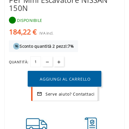
Per Mini Escavatore NISSAN
150N
DISPONIBILE
184,22 €
IVA incl.
Sconto quantità 2 pezzi:
7%
%
QUANTITÀ:
AGGIUNGI AL CARRELLO
Serve aiuto? Contattaci
mail_outline