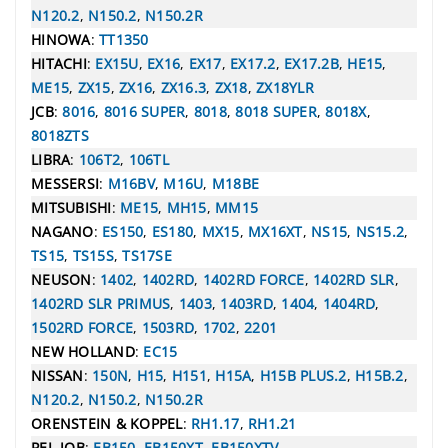
N120.2
,
N150.2
,
N150.2R
HINOWA
:
TT1350
HITACHI
:
EX15U
,
EX16
,
EX17
,
EX17.2
,
EX17.2B
,
HE15
,
ME15
,
ZX15
,
ZX16
,
ZX16.3
,
ZX18
,
ZX18YLR
JCB
:
8016
,
8016 SUPER
,
8018
,
8018 SUPER
,
8018X
,
8018ZTS
LIBRA
:
106T2
,
106TL
MESSERSI
:
M16BV
,
M16U
,
M18BE
MITSUBISHI
:
ME15
,
MH15
,
MM15
NAGANO
:
ES150
,
ES180
,
MX15
,
MX16XT
,
NS15
,
NS15.2
,
TS15
,
TS15S
,
TS17SE
NEUSON
:
1402
,
1402RD
,
1402RD FORCE
,
1402RD SLR
,
1402RD SLR PRIMUS
,
1403
,
1403RD
,
1404
,
1404RD
,
1502RD FORCE
,
1503RD
,
1702
,
2201
NEW HOLLAND
:
EC15
NISSAN
:
150N
,
H15
,
H151
,
H15A
,
H15B PLUS.2
,
H15B.2
,
N120.2
,
N150.2
,
N150.2R
ORENSTEIN & KOPPEL
:
RH1.17
,
RH1.21
PEL-JOB
:
EB150
,
EB150XT
,
EB150XTV