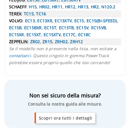
SCHAEFF
:
H15
,
HR02
,
HR11
,
HR12
,
HR13
,
HR2
,
N120.2
TEREX
:
TC15
,
TC16
VOLVO
:
EC13
,
EC13XR
,
EC13XTV
,
EC15
,
EC15(BI-SPEED)
,
EC15B
,
EC15BXR
,
EC15T
,
EC15TB
,
EC15V
,
EC15VB
,
EC15XR
,
EC15XT
,
EC15XTV
,
EC17C
,
EC18C
ZEPPELIN
:
ZR02
,
ZR15
,
ZRH02
,
ZRH12
Se il modello non è presente nella lista, non esitate a
contattarci
. Questo cingolo in gomma PowerTrack
potrebbe essere proprio quello che stai cercando!
Non sei sicuro della misura?
Consulta la nostra guida alle misure.
Scopri ora tutti i dettagli