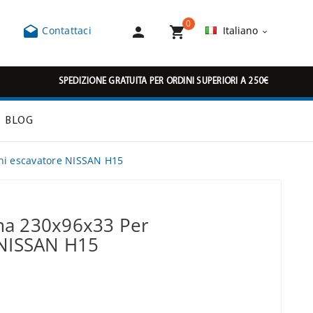
0



Contattaci
Italiano

SPEDIZIONE GRATUITA PER ORDINI SUPERIORI A 250€
BLOG
ni escavatore NISSAN H15
ma 230x96x33 Per
 NISSAN H15