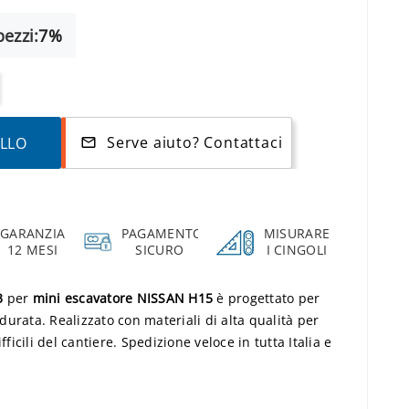
ezzi:
7%
Serve aiuto? Contattaci
ELLO
mail_outline
GARANZIA
PAGAMENTO
MISURARE
12 MESI
SICURO
I CINGOLI
3
per
mini escavatore NISSAN H15
è progettato per
urata. Realizzato con materiali di alta qualità per
fficili del cantiere. Spedizione veloce in tutta Italia e