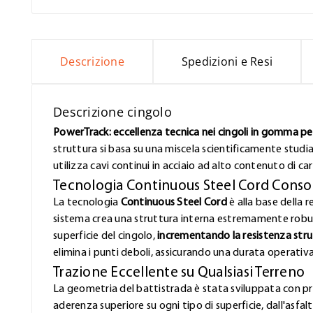
Descrizione
Spedizioni e Resi
Descrizione cingolo
PowerTrack: eccellenza tecnica nei cingoli in gomma per 
struttura si basa su una miscela scientificamente studi
utilizza cavi continui in acciaio ad alto contenuto di ca
Tecnologia Continuous Steel Cord Conso
La tecnologia
Continuous Steel Cord
è alla base della r
sistema crea una struttura interna estremamente robust
superficie del cingolo,
incrementando la resistenza stru
elimina i punti deboli, assicurando una durata operativ
Trazione Eccellente su Qualsiasi Terreno
La geometria del battistrada è stata sviluppata con pr
aderenza superiore su ogni tipo di superficie, dall'asfa