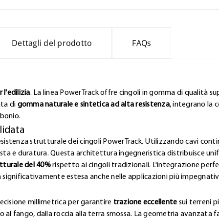
Dettagli del prodotto
FAQs
l'edilizia
. La linea PowerTrack offre cingoli in gomma di qualità sup
ata di
gomma naturale e sintetica ad alta resistenza
, integrano la 
rbonio.
lidata
esistenza strutturale dei cingoli PowerTrack. Utilizzando cavi contin
a e duratura. Questa architettura ingegneristica distribuisce uni
tturale del 40%
rispetto ai cingoli tradizionali. L'integrazione pe
a significativamente estesa anche nelle applicazioni più impegnativ
ecisione millimetrica per garantire
trazione eccellente
sui terreni p
lto al fango, dalla roccia alla terra smossa. La geometria avanzata 