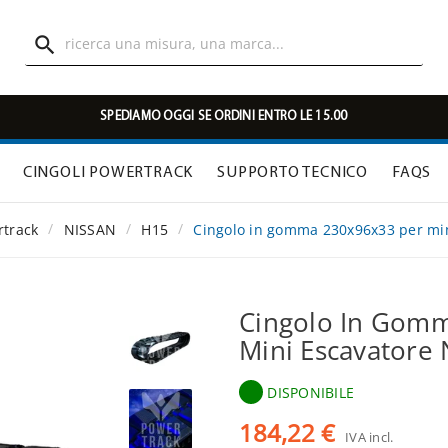

SPEDIAMO OGGI SE ORDINI ENTRO LE 15.00
CINGOLI POWERTRACK
SUPPORTO TECNICO
FAQS
rtrack
NISSAN
H15
Cingolo in gomma 230x96x33 per mi
Cingolo In Gom
Mini Escavatore
DISPONIBILE
184,22 €
IVA incl.