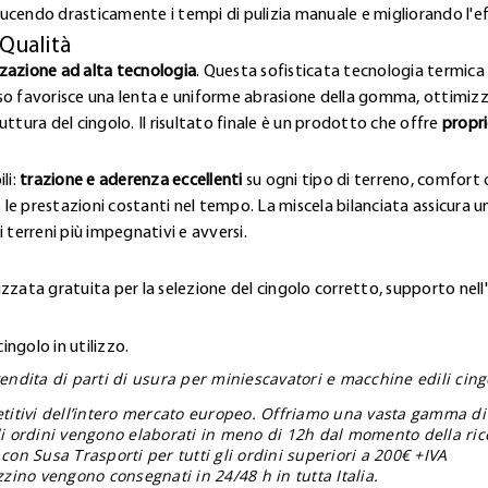
ucendo drasticamente i tempi di pulizia manuale e migliorando l'e
 Qualità
zzazione ad alta tecnologia
. Questa sofisticata tecnologia termica 
so favorisce una lenta e uniforme abrasione della gomma, ottimizz
ttura del cingolo. Il risultato finale è un prodotto che offre
propri
li:
trazione e aderenza eccellenti
su ogni tipo di terreno, comfort o
 le prestazioni costanti nel tempo. La miscela bilanciata assicura una
 terreni più impegnativi e avversi.
zzata gratuita per la selezione del cingolo corretto, supporto nell
ngolo in utilizzo.
endita di parti di usura per miniescavatori e macchine edili cingol
etitivi dell’intero mercato europeo. Offriamo una vasta gamma di
gli ordini vengono elaborati in meno di 12h dal momento della ric
con Susa Trasporti per tutti gli ordini superiori a 200€ +IVA
zzino vengono consegnati in 24/48 h in tutta Italia.