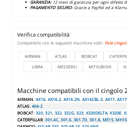
GARANZIA:
12 mesi di garanzia per ogni difetto d
PAGAMENTO SICURO:
Grazie a PayPal ed a Klarna
Verifica compatibilità
Compatibile con le seguenti macchine edili:
Pale cingol
AIRMAN
ATLAS
BOBCAT
CATERPI
LIBRA
MESSERSI
MITSUBISHI
N
Macchine compatibili con il cingolo
AIRMAN
:
AX16
,
AX16.2
,
AX16.2N
,
AX16CBL.3
,
AX17
,
AX17
ATLAS
:
404-2
BOBCAT
:
320
,
321
,
322
,
322G
,
323
,
X320DELTA
,
X320E
,
X
CATERPILLAR
:
301.4C
,
301.6
,
301.7D
,
301.8
,
ME15
,
MH1
DAEWOO
:
SOLAR 015
,
SOLAR 15
,
SOLARIS