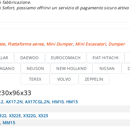
i fabbricazione.
 Sofort, possiamo offrirvi un servizio di pagamento sicuro attivo
ate
,
Piattaforme aeree
,
Mini Dumper
,
Mini Escavatori
,
Dumper
LLAR
DAEWOO
EUROCOMACH
FIAT HITACHI
AGANO
NEUSON
NEW HOLLAND
NISSAN
TEREX
VOLVO
ZEPPELIN
 230x96x33
.2
,
AX17.2N
,
AX17CGL.2N
,
HM10
,
HM15
322
,
X322E
,
X322G
,
X323
5
,
MM15