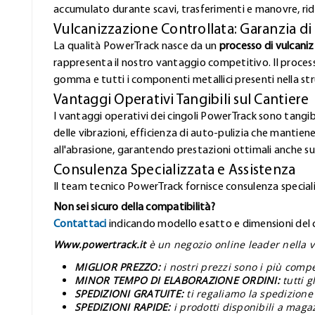
accumulato durante scavi, trasferimenti e manovre, rid
Vulcanizzazione Controllata: Garanzia di
La qualità PowerTrack nasce da un
processo di vulcani
rappresenta il nostro vantaggio competitivo. Il proces
gomma e tutti i componenti metallici presenti nella stru
Vantaggi Operativi Tangibili sul Cantiere
I vantaggi operativi dei cingoli PowerTrack sono tangibi
delle vibrazioni, efficienza di auto-pulizia che mantiene
all'abrasione, garantendo prestazioni ottimali anche sui
Consulenza Specializzata e Assistenza
Il team tecnico PowerTrack fornisce consulenza speciali
Non sei sicuro della compatibilità?
Contattaci
indicando modello esatto e dimensioni del ci
Www.powertrack.it
è un negozio online leader nella v
MIGLIOR PREZZO:
i nostri prezzi sono i più comp
MINOR TEMPO DI ELABORAZIONE ORDINI:
tutti 
SPEDIZIONI GRATUITE:
ti regaliamo la spedizione 
SPEDIZIONI RAPIDE:
i prodotti disponibili a maga