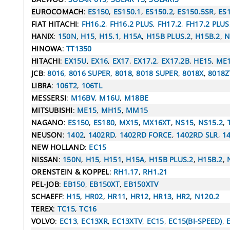
EUROCOMACH
:
ES150
,
ES150.1
,
ES150.2
,
ES150.5SR
,
ES
FIAT HITACHI
:
FH16.2
,
FH16.2 PLUS
,
FH17.2
,
FH17.2 PLUS
HANIX
:
150N
,
H15
,
H15.1
,
H15A
,
H15B PLUS.2
,
H15B.2
,
N
HINOWA
:
TT1350
HITACHI
:
EX15U
,
EX16
,
EX17
,
EX17.2
,
EX17.2B
,
HE15
,
ME
JCB
:
8016
,
8016 SUPER
,
8018
,
8018 SUPER
,
8018X
,
8018Z
LIBRA
:
106T2
,
106TL
MESSERSI
:
M16BV
,
M16U
,
M18BE
MITSUBISHI
:
ME15
,
MH15
,
MM15
NAGANO
:
ES150
,
ES180
,
MX15
,
MX16XT
,
NS15
,
NS15.2
,
NEUSON
:
1402
,
1402RD
,
1402RD FORCE
,
1402RD SLR
,
1
NEW HOLLAND
:
EC15
NISSAN
:
150N
,
H15
,
H151
,
H15A
,
H15B PLUS.2
,
H15B.2
,
ORENSTEIN & KOPPEL
:
RH1.17
,
RH1.21
PEL-JOB
:
EB150
,
EB150XT
,
EB150XTV
SCHAEFF
:
H15
,
HR02
,
HR11
,
HR12
,
HR13
,
HR2
,
N120.2
TEREX
:
TC15
,
TC16
VOLVO
:
EC13
,
EC13XR
,
EC13XTV
,
EC15
,
EC15(BI-SPEED)
,