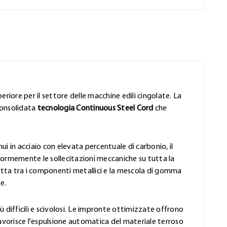
eriore per il settore delle macchine edili cingolate. La
consolidata
tecnologia Continuous Steel Cord
che
ui in acciaio con elevata percentuale di carbonio, il
formemente le sollecitazioni meccaniche su tutta la
rfetta tra i componenti metallici e la mescola di gomma
e.
iù difficili e scivolosi. Le impronte ottimizzate offrono
favorisce l'espulsione automatica del materiale terroso