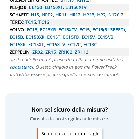
PEL-JOB
:
EB150
,
EB150XT
,
EB150XTV
SCHAEFF
:
H15
,
HR02
,
HR11
,
HR12
,
HR13
,
HR2
,
N120.2
TEREX
:
TC15
,
TC16
VOLVO
:
EC13
,
EC13XR
,
EC13XTV
,
EC15
,
EC15(BI-SPEED)
,
EC15B
,
EC15BXR
,
EC15T
,
EC15TB
,
EC15V
,
EC15VB
,
EC15XR
,
EC15XT
,
EC15XTV
,
EC17C
,
EC18C
ZEPPELIN
:
ZR02
,
ZR15
,
ZRH02
,
ZRH12
Se il modello non è presente nella lista, non esitate a
contattarci
. Questo cingolo in gomma PowerTrack
potrebbe essere proprio quello che stai cercando!
Non sei sicuro della misura?
Consulta la nostra guida alle misure.
Scopri ora tutti i dettagli