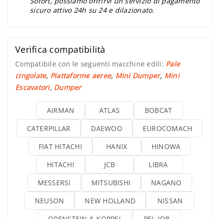
Sofort, possiamo offrirvi un servizio di pagamento
sicuro attivo 24h su 24 e dilazionato.
Verifica compatibilità
Compatibile con le seguenti macchine edili:
Pale
cingolate
,
Piattaforme aeree
,
Mini Dumper
,
Mini
Escavatori
,
Dumper
AIRMAN
ATLAS
BOBCAT
CATERPILLAR
DAEWOO
EUROCOMACH
FIAT HITACHI
HANIX
HINOWA
HITACHI
JCB
LIBRA
MESSERSI
MITSUBISHI
NAGANO
NEUSON
NEW HOLLAND
NISSAN
ORENSTEIN & KOPPEL
PEL-JOB