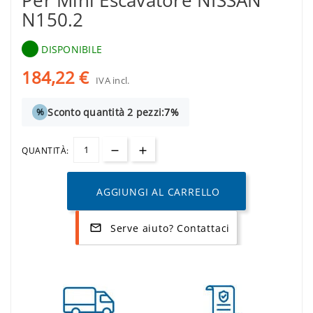
Per Mini Escavatore NISSAN
N150.2
DISPONIBILE
184,22 €
IVA incl.
Sconto quantità 2 pezzi:
7%
%
QUANTITÀ:
AGGIUNGI AL CARRELLO
Serve aiuto? Contattaci
mail_outline