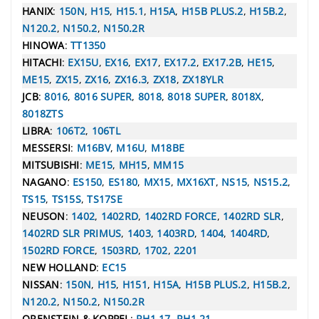
HANIX
:
150N
,
H15
,
H15.1
,
H15A
,
H15B PLUS.2
,
H15B.2
,
N120.2
,
N150.2
,
N150.2R
HINOWA
:
TT1350
HITACHI
:
EX15U
,
EX16
,
EX17
,
EX17.2
,
EX17.2B
,
HE15
,
ME15
,
ZX15
,
ZX16
,
ZX16.3
,
ZX18
,
ZX18YLR
JCB
:
8016
,
8016 SUPER
,
8018
,
8018 SUPER
,
8018X
,
8018ZTS
LIBRA
:
106T2
,
106TL
MESSERSI
:
M16BV
,
M16U
,
M18BE
MITSUBISHI
:
ME15
,
MH15
,
MM15
NAGANO
:
ES150
,
ES180
,
MX15
,
MX16XT
,
NS15
,
NS15.2
,
TS15
,
TS15S
,
TS17SE
NEUSON
:
1402
,
1402RD
,
1402RD FORCE
,
1402RD SLR
,
1402RD SLR PRIMUS
,
1403
,
1403RD
,
1404
,
1404RD
,
1502RD FORCE
,
1503RD
,
1702
,
2201
NEW HOLLAND
:
EC15
NISSAN
:
150N
,
H15
,
H151
,
H15A
,
H15B PLUS.2
,
H15B.2
,
N120.2
,
N150.2
,
N150.2R
ORENSTEIN & KOPPEL
:
RH1.17
,
RH1.21