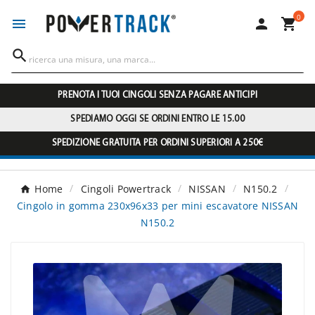
0




PRENOTA I TUOI CINGOLI SENZA PAGARE ANTICIPI
SPEDIAMO OGGI SE ORDINI ENTRO LE 15.00
SPEDIZIONE GRATUITA PER ORDINI SUPERIORI A 250€
Home
Cingoli Powertrack
NISSAN
N150.2
Cingolo in gomma 230x96x33 per mini escavatore NISSAN
N150.2