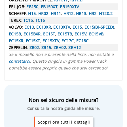
PEL-JOB
:
EB150
,
EB150XT
,
EB150XTV
SCHAEFF
:
H15
,
HR02
,
HR11
,
HR12
,
HR13
,
HR2
,
N120.2
TEREX
:
TC15
,
TC16
VOLVO
:
EC13
,
EC13XR
,
EC13XTV
,
EC15
,
EC15(BI-SPEED)
,
EC15B
,
EC15BXR
,
EC15T
,
EC15TB
,
EC15V
,
EC15VB
,
EC15XR
,
EC15XT
,
EC15XTV
,
EC17C
,
EC18C
ZEPPELIN
:
ZR02
,
ZR15
,
ZRH02
,
ZRH12
Se il modello non è presente nella lista, non esitate a
contattarci
. Questo cingolo in gomma PowerTrack
potrebbe essere proprio quello che stai cercando!
Non sei sicuro della misura?
Consulta la nostra guida alle misure.
Scopri ora tutti i dettagli