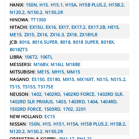
HANIX
:
150N
,
H15
,
H15.1
,
H15A
,
H15B PLUS.2
,
H15B.2
,
N120.2
,
N150.2
,
N150.2R
HINOWA
:
TT1350
HITACHI
:
EX15U
,
EX16
,
EX17
,
EX17.2
,
EX17.2B
,
HE15
,
ME15
,
ZX15
,
ZX16
,
ZX16.3
,
ZX18
,
ZX18YLR
JCB
:
8016
,
8016 SUPER
,
8018
,
8018 SUPER
,
8018X
,
8018ZTS
LIBRA
:
106T2
,
106TL
MESSERSI
:
M16BV
,
M16U
,
M18BE
MITSUBISHI
:
ME15
,
MH15
,
MM15
NAGANO
:
ES150
,
ES180
,
MX15
,
MX16XT
,
NS15
,
NS15.2
,
TS15
,
TS15S
,
TS17SE
NEUSON
:
1402
,
1402RD
,
1402RD FORCE
,
1402RD SLR
,
1402RD SLR PRIMUS
,
1403
,
1403RD
,
1404
,
1404RD
,
1502RD FORCE
,
1503RD
,
1702
,
2201
NEW HOLLAND
:
EC15
NISSAN
:
150N
,
H15
,
H151
,
H15A
,
H15B PLUS.2
,
H15B.2
,
N120.2
,
N150.2
,
N150.2R
ORENSTEIN & KOPPEL
:
RH1.17
,
RH1.21