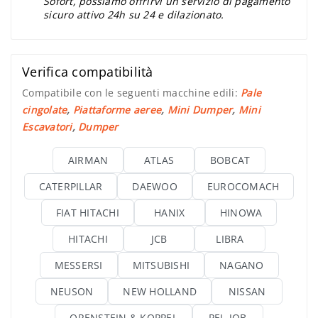
Sofort, possiamo offrirvi un servizio di pagamento
sicuro attivo 24h su 24 e dilazionato.
Verifica compatibilità
Compatibile con le seguenti macchine edili:
Pale
cingolate
,
Piattaforme aeree
,
Mini Dumper
,
Mini
Escavatori
,
Dumper
AIRMAN
ATLAS
BOBCAT
CATERPILLAR
DAEWOO
EUROCOMACH
FIAT HITACHI
HANIX
HINOWA
HITACHI
JCB
LIBRA
MESSERSI
MITSUBISHI
NAGANO
NEUSON
NEW HOLLAND
NISSAN
ORENSTEIN & KOPPEL
PEL-JOB