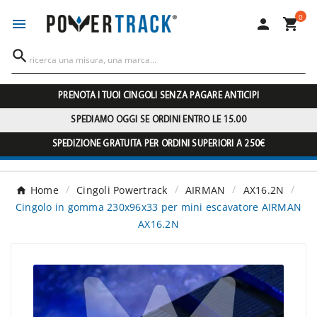
0




PRENOTA I TUOI CINGOLI SENZA PAGARE ANTICIPI
SPEDIAMO OGGI SE ORDINI ENTRO LE 15.00
SPEDIZIONE GRATUITA PER ORDINI SUPERIORI A 250€
Home
Cingoli Powertrack
AIRMAN
AX16.2N
Cingolo in gomma 230x96x33 per mini escavatore AIRMAN
AX16.2N