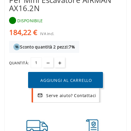
Per Mini Escavatore AIRMAN
AX16.2N
DISPONIBILE
184,22 €
IVA incl.
Sconto quantità 2 pezzi:
7%
%
QUANTITÀ:
AGGIUNGI AL CARRELLO
Serve aiuto? Contattaci
mail_outline